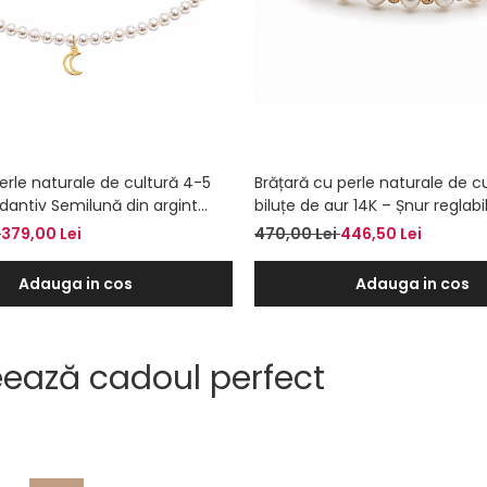
perle naturale de cultură 4-5
Brățară cu perle naturale de cu
antiv Semilună din argint
biluțe de aur 14K – Șnur reglabi
ur – Colier la baza gâtului
i
379,00 Lei
470,00 Lei
446,50 Lei
Adauga in cos
Adauga in cos
reează cadoul perfect