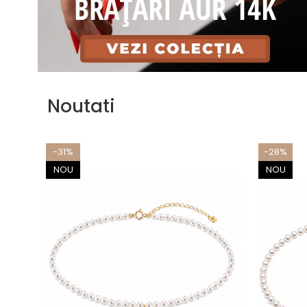
Noutati
-31%
-28%
NOU
NOU