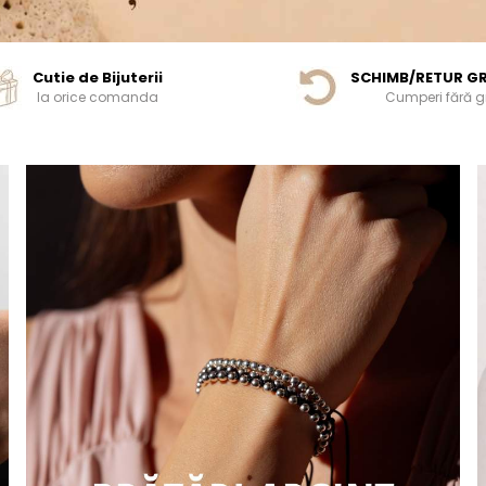
Cutie de Bijuterii
SCHIMB/RETUR G
la orice comanda
Cumperi fără gr