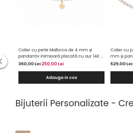
Colier cu perle Mallorca de 4 mm și
Colier cu 
pandantiv inimioară placată cu aur 14K –
mm și pand
Colier la baza gâtului
placat cu a
360,00 Lei
250,00 Lei
529,00 Le
Adauga in cos
Bijuterii Personalizate - C