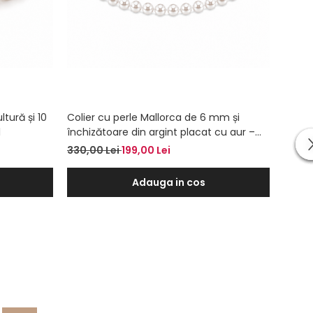
ltură și 10
Colier cu perle Mallorca de 6 mm și
Colie
l
închizătoare din argint placat cu aur –
pandan
Colier la baza gâtului
baza 
330,00 Lei
199,00 Lei
340,0
Adauga in cos