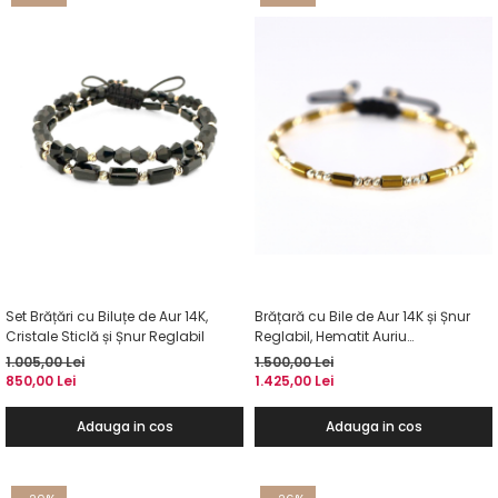
Set Brățări cu Biluțe de Aur 14K,
Brățară cu Bile de Aur 14K și Șnur
Cristale Sticlă și Șnur Reglabil
Reglabil, Hematit Auriu
Dreptunghiular
1.005,00 Lei
1.500,00 Lei
850,00 Lei
1.425,00 Lei
Adauga in cos
Adauga in cos