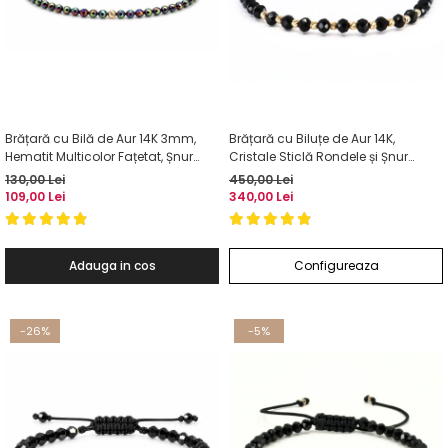
Brățară cu Bilă de Aur 14K 3mm,
Brățară cu Biluțe de Aur 14K,
Hematit Multicolor Fațetat, Șnur
Cristale Sticlă Rondele și Șnur
Reglabil
Reglabil
130,00 Lei
450,00 Lei
109,00 Lei
340,00 Lei
Adauga in cos
Configureaza
-26%
-5%