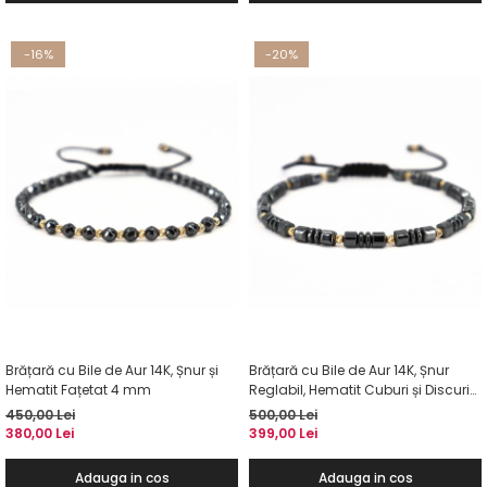
-16%
-20%
Brățară cu Bile de Aur 14K, Șnur și
Brățară cu Bile de Aur 14K, Șnur
Hematit Fațetat 4 mm
Reglabil, Hematit Cuburi și Discuri
4mm
450,00 Lei
500,00 Lei
380,00 Lei
399,00 Lei
Adauga in cos
Adauga in cos