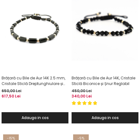
Brățară cu Bile de Aur 14K 2.5 mm,
Brățară cu Bile de Aur 14K, Cristale
Cristale Sticlă Dreptunghiulare și
Sticlă Biconice și Șnur Reglabil
Șnur Reglabil
650,00 Lei
450,00 Lei
617,50 Lei
340,00 Lei
Adauga in cos
Adauga in cos
-15%
-5%