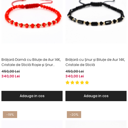
Brățară Damă cu Biluțe de Aur 14K,
Brățară cu Șnur și Biluțe de Aur 14K,
Cristale de Sticlă Roșie și Șnur
Cristale de Sticlă
Reglabil
450,00 Lei
450,00 Lei
340,00 Lei
340,00 Lei
Adauga in cos
Adauga in cos
-19%
-20%