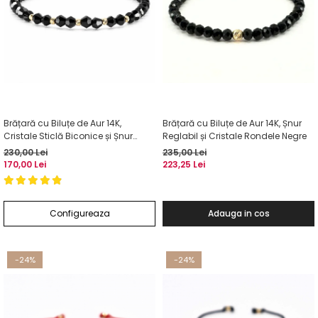
Brățară cu Biluțe de Aur 14K,
Brățară cu Biluțe de Aur 14K, Șnur
Cristale Sticlă Biconice și Șnur
Reglabil și Cristale Rondele Negre
Reglabil
230,00 Lei
235,00 Lei
170,00 Lei
223,25 Lei
Configureaza
Adauga in cos
-24%
-24%