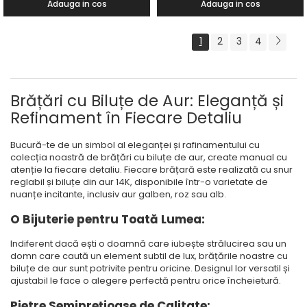
Adauga in cos
Adauga in cos
1
2
3
4
Brățări cu Biluțe de Aur: Eleganță și
Refinament în Fiecare Detaliu
Bucură-te de un simbol al eleganței și rafinamentului cu
colecția noastră de brățări cu biluțe de aur, create manual cu
atenție la fiecare detaliu. Fiecare brățară este realizată cu snur
reglabil și biluțe din aur 14K, disponibile într-o varietate de
nuanțe incitante, inclusiv aur galben, roz sau alb.
O Bijuterie pentru Toată Lumea:
Indiferent dacă ești o doamnă care iubește strălucirea sau un
domn care caută un element subtil de lux, brățările noastre cu
biluțe de aur sunt potrivite pentru oricine. Designul lor versatil și
ajustabil le face o alegere perfectă pentru orice încheietură.
Pietre Semiprețioase de Calitate: