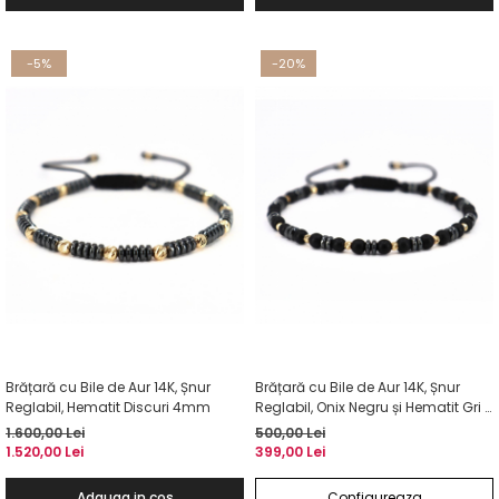
-5%
-20%
Brățară cu Bile de Aur 14K, Șnur
Brățară cu Bile de Aur 14K, Șnur
Reglabil, Hematit Discuri 4mm
Reglabil, Onix Negru și Hematit Gri 4
mm
1.600,00 Lei
500,00 Lei
1.520,00 Lei
399,00 Lei
Adauga in cos
Configureaza