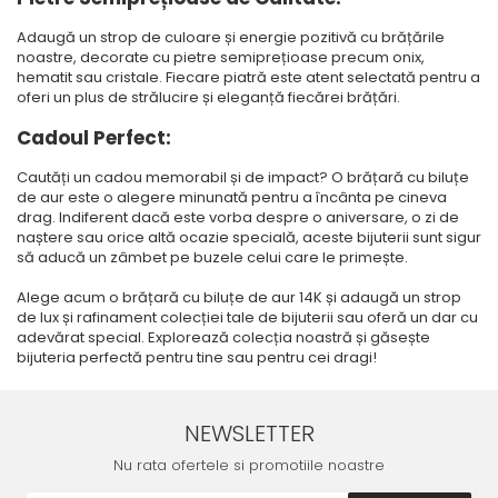
Adaugă un strop de culoare și energie pozitivă cu brățările
noastre, decorate cu pietre semiprețioase precum onix,
hematit sau cristale. Fiecare piatră este atent selectată pentru a
oferi un plus de strălucire și eleganță fiecărei brățări.
Cadoul Perfect:
Cautăți un cadou memorabil și de impact? O brățară cu biluțe
de aur este o alegere minunată pentru a încânta pe cineva
drag. Indiferent dacă este vorba despre o aniversare, o zi de
naștere sau orice altă ocazie specială, aceste bijuterii sunt sigur
să aducă un zâmbet pe buzele celui care le primește.
Alege acum o brățară cu biluțe de aur 14K și adaugă un strop
de lux și rafinament colecției tale de bijuterii sau oferă un dar cu
adevărat special. Explorează colecția noastră și găsește
bijuteria perfectă pentru tine sau pentru cei dragi!
NEWSLETTER
Nu rata ofertele si promotiile noastre