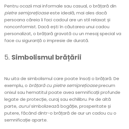
Pentru ocazii mai informale sau casual, o brățară din
pietre semiprețioase
este ideală, mai ales dacă
persoana căreia îi faci cadoul are un stil relaxat și
nonconformist. Dacă ești în căutarea unui cadou
personalizat, o brățară gravată cu un mesaj special va
face cu siguranță o impresie de durată.
5.
Simbolismul brățării
Nu uita de simbolismul care poate însoți o brățară. De
exemplu, o
brățară cu pietre semiprețioase
precum
onixul sau hematitul poate avea semnificații profunde
legate de protecție, curaj sau echilibru. Pe de altă
parte,
aurul
simbolizează bogăție, prosperitate și
putere, făcând dintr-o brățară de aur un cadou cu o
semnificație aparte.