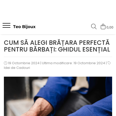
Bratari Aur
Bijuterii cu perle
0,00
Bratari aur barbati
Brățări cu perle
Bratari aur dama
Coliere cu perle
CUM SĂ ALEGI BRĂȚARA PERFECTĂ
Bratari aur cuplu
PENTRU BĂRBAȚI: GHIDUL ESENȚIAL
Bratari cu bilute de aur
19 Octombrie 2024
|
Ultima modificare: 19 Octombrie 2024
|
Idei de Cadouri