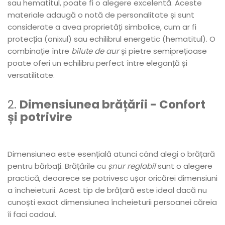
sau hematitul, poate fi o alegere excelentă. Aceste
materiale adaugă o notă de personalitate și sunt
considerate a avea proprietăți simbolice, cum ar fi
protecția (onixul) sau echilibrul energetic (hematitul). O
combinație între
bilute de aur
și pietre semiprețioase
poate oferi un echilibru perfect între eleganță și
versatilitate.
2.
Dimensiunea brățării - Confort
și potrivire
Dimensiunea este esențială atunci când alegi o brățară
pentru bărbați. Brățările cu
șnur reglabil
sunt o alegere
practică, deoarece se potrivesc ușor oricărei dimensiuni
a încheieturii. Acest tip de brățară este ideal dacă nu
cunoști exact dimensiunea încheieturii persoanei căreia
îi faci cadoul.