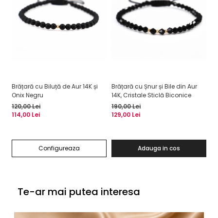
Brățară cu Biluță de Aur 14K și
Brățară cu Șnur și Bile din Aur
Br
Onix Negru
14K, Cristale Sticlă Biconice
și
120,00 Lei
190,00 Lei
19
114,00 Lei
129,00 Lei
12
Configureaza
Adauga in cos
Te-ar mai putea interesa