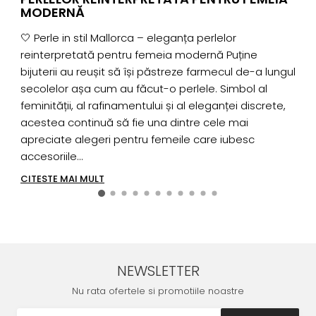
MODERNĂ
I
🤍 Perle in stil Mallorca – eleganța perlelor
u
reinterpretată pentru femeia modernă Puține
2
bijuterii au reușit să își păstreze farmecul de-a lungul
d
secolelor așa cum au făcut-o perlele. Simbol al
p
feminității, al rafinamentului și al eleganței discrete,
p
acestea continuă să fie una dintre cele mai
n
apreciate alegeri pentru femeile care iubesc
u
accesoriile...
C
CITESTE MAI MULT
NEWSLETTER
Nu rata ofertele si promotiile noastre