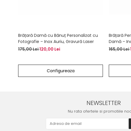
Brățară Damă cu Bănuț Personalizat cu
Brățară Pe
Fotografie – Inox Auriu, Gravură Laser
Damă – Ino
Verso
175,00 Lei
120,00 Lei
165,00 Lei
Configureaza
NEWSLETTER
Nu rata ofertele si promotiile no