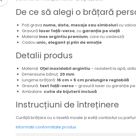
De ce să alegi o brățară pers
Poți grava
nume, date, mesaje sau simboluri
cu valoa
Gravură
laser față-verso
, cu
garanție pe viață
Material
inox argintiu premium
, care nu oxidează
Cadou
unic, elegant și plin de emoție
Detalii produs
Material:
Oțel inoxidabil argintiu
– rezistent la apă, anti
Dimensiune bănuț:
20 mm
Lungime brățară:
16 cm + 5 cm prelungire reglabilă
Gravură:
text față-verso
– gravură laser cu garanție pe
Ambalare:
cutie de bijuterii inclusă
Instrucțiuni de întreținere
Curăță brățara cu o lavetă moale și evită contactul cu parfumu
Informatii conformitate produs