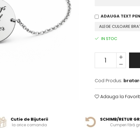
ADAUGA TEXT PE
IN STOC
Cod Produs:
bratar
Adauga la Favori
Cutie de Bijuterii
SCHIMB/RETUR GR
la orice comanda
Cumperi fără gri