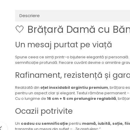
Descriere
🤍 Brățară Damă cu Bănuț
Un mesaj purtat pe viață
Spune ceea ce simți printr-o bijuterie elegantă și personală
semnificație profundă. Fiecare cuvânt devine o amintire gr
Rafinament, rezistență și gar
Realizată din
oțel inoxidabil argintiu premium
, brățara e
pentru un aspect clar și elegant. Textul rămâne permanent 
Cu o lungime de
16 cm + 5 cm prelungire reglabilă
, brăța
Ocazii potrivite
Un
cadou cu semnificație
pentru
mamă, iubită, soție, fi
transmite un mesaj din suflet –
„Te prețuiesc.”