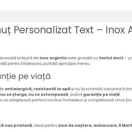
 Personalizat Text – Inox A
. Această brățară din
inox argintiu
este gravată cu
textul dorit
– un
avată pentru totdeauna, purtată aproape mereu.
anție pe viață
ste
antialergică, rezistentă la apă
și nu își schimbă culoarea în t
–
nu se șterge, nu se estompează
, având
garanție pe viață
.
ra se adaptează perfect oricărei încheieturi și completează orice ținu
ică sau prietenă
, ideal pentru
ziua de naștere, aniversare, 8 Mart