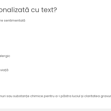
onalizată cu text?
re sentimentală
alergic
 viață
ri sau substanțe chimice pentru a-i păstra luciul și claritatea gravuri