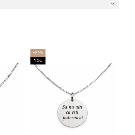
-20%
-20
NOU