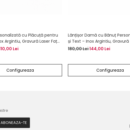
rsonalizată cu Plăcuță pentru
Lănțișor Damă cu Bănuț Person
x Argintiu, Gravură Laser Față-
și Text – Inox Argintiu, Gravură
110,00 Lei
180,00 Lei
144,00 Lei
Configureaza
Configureaza
astre