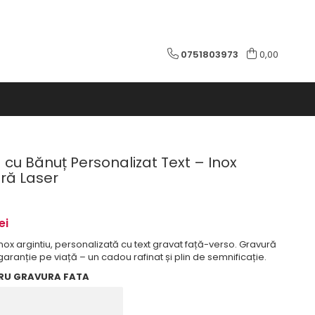
0751803973
0,00
cu Bănuț Personalizat Text – Inox
ură Laser
ei
nox argintiu, personalizată cu text gravat față-verso. Gravură
ranție pe viață – un cadou rafinat și plin de semnificație.
RU GRAVURA FATA