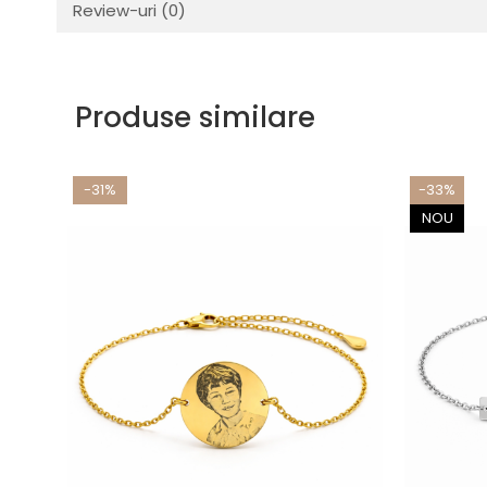
Review-uri
(0)
Produse similare
-31%
-33%
NOU