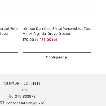
alizat Foto
Lănțișor Damă cu Bănuț Personalizat Text
Lănți
 Laser
– Inox Argintiu, Gravură Laser
Scris 
Laser
170,00 Lei
136,00 Lei
180,0
Configureaza
SUPORT CLIENTI
09-18:00
0751803973
contact@teobijoux.ro