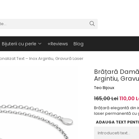
Bijuterii cu perle
⭐Reviews
Blog
alizat Text – Inox Argintiu, Gravură Laser
Brățară Damă 
Argintiu, Grav
Teo Bijoux
165,00 Lei
110,00 L
Brățară elegantă din i
laser permanentă cu ga
ADAUGA TEXT PENT