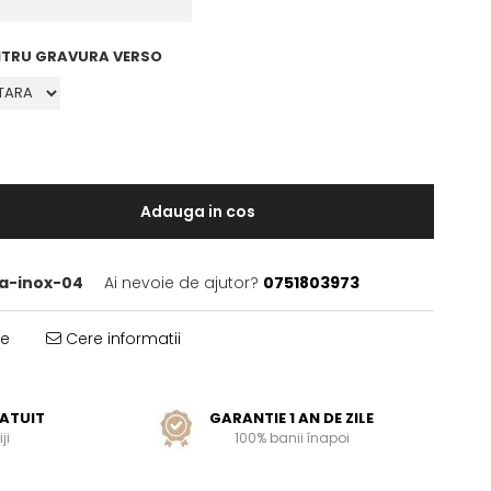
NTRU GRAVURA VERSO
Adauga in cos
a-inox-04
Ai nevoie de ajutor?
0751803973
te
Cere informatii
ATUIT
GARANTIE 1 AN DE ZILE
ji
100% banii înapoi