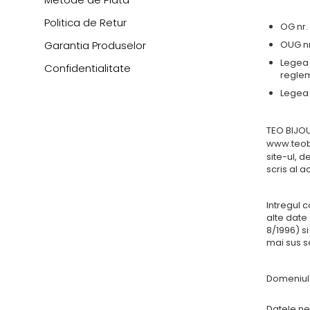
Politica de Retur
OG nr.
Garantia Produselor
OUG nr
Legea 
Confidentialitate
reglem
Legea 
TEO BIJOU
www.teob
site-ul, 
scris al a
Intregul c
alte date 
8/1996) s
mai sus s
Domeniul 
Datele ne