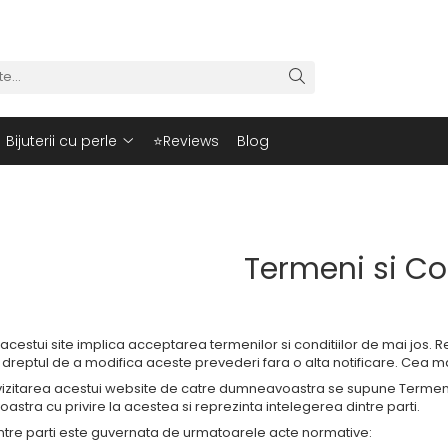
Bijuterii cu perle
⭐Reviews
Blog
Termeni si Co
 acestui site implica acceptarea termenilor si conditiilor de mai jos
 dreptul de a modifica aceste prevederi fara o alta notificare. Cea m
zitarea acestui website de catre dumneavoastra se supune Termenilor si
stra cu privire la acestea si reprezinta intelegerea dintre parti.
intre parti este guvernata de urmatoarele acte normative: