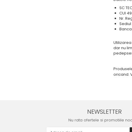
SC TEO
CUI 49
Nr. Re
Sediul 
Banca 
Utilizare
dar nu lim
pedepsest
Produsel
oricand. V
NEWSLETTER
Nu rata ofertele si promotiile no