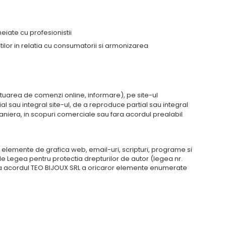
eiate cu profesionistii
lor in relatia cu consumatorii si armonizarea
ctuarea de comenzi online, informare), pe site-ul
l sau integral site-ul, de a reproduce partial sau integral
maniera, in scopuri comerciale sau fara acordul prealabil
ri, elemente de grafica web, email-uri, scripturi, programe si
 de Legea pentru protectia drepturilor de autor (legea nr.
 fara acordul TEO BIJOUX SRL a oricaror elemente enumerate