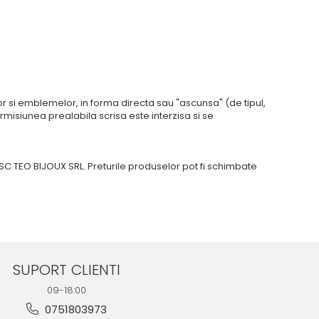
r si emblemelor, in forma directa sau "ascunsa" (de tipul,
rmisiunea prealabila scrisa este interzisa si se
C TEO BIJOUX SRL. Preturile produselor pot fi schimbate
SUPORT CLIENTI
09-18:00
0751803973