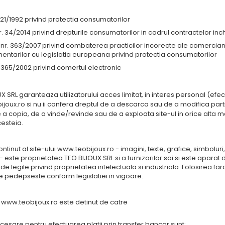
 21/1992 privind protectia consumatorilor
. 34/2014 privind drepturile consumatorilor in cadrul contractelor inch
nr. 363/2007 privind combaterea practicilor incorecte ale comercianti
entarilor cu legislatia europeana privind protectia consumatorilor
365/2002 privind comertul electronic
X SRL garanteaza utilizatorului acces limitat, in interes personal (efe
ijoux.ro
si nu ii confera dreptul de a descarca sau de a modifica partia
de a copia, de a vinde/revinde sau de a exploata site-ul in orice alta 
cesteia.
ontinut al site-ului www.teobijoux.ro - imagini, texte, grafice, simbolu
- este proprietatea TEO BIJOUX SRL si a furnizorilor sai si este aparat
i de legile privind proprietatea intelectuala si industriala. Folosirea
e pedepseste conform legislatiei in vigoare.
www.teobijoux.ro este detinut de catre
cesare pentru efectuarea platii prin transfer bancar sunt: