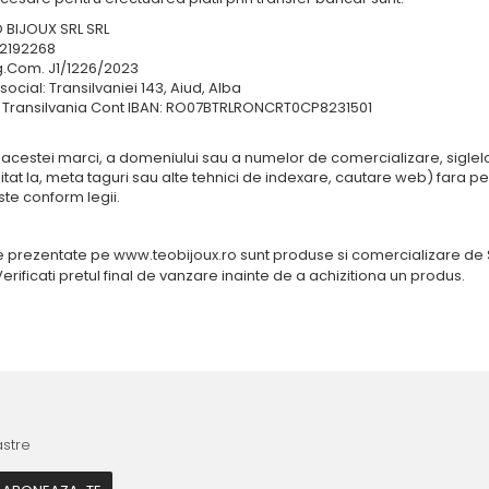
 BIJOUX SRL SRL
2192268
g.Com. J1/1226/2023
social: Transilvaniei 143, Aiud, Alba
Transilvania Cont IBAN: RO07BTRLRONCRT0CP8231501
a acestei marci, a domeniului sau a numelor de comercializare, siglelo
itat la, meta taguri sau alte tehnici de indexare, cautare web) fara pe
e conform legii.
e prezentate pe
www.teobijoux.ro
sunt produse si comercializare de S
erificati pretul final de vanzare inainte de a achizitiona un produs.
astre