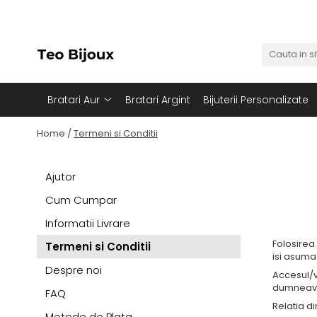
Bratari Aur
Bijuterii cu perle
Bratari aur barbati
Brățări cu perle
Bratari aur dama
Coliere cu perle
Bratari Aur
Bratari Argint
Bijuterii Personalizate
Bratari aur cuplu
Home /
Termeni si Conditii
Bratari cu bilute de aur
Ajutor
Cum Cumpar
Informatii Livrare
Folosirea
Termeni si Conditii
isi asuma
Despre noi
Accesul/vi
dumneavoa
FAQ
Relatia d
Metode de Plata