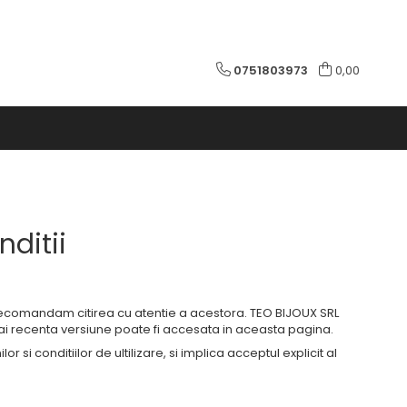
0751803973
0,00
nditii
. Recomandam citirea cu atentie a acestora. TEO BIJOUX SRL
ai recenta versiune poate fi accesata in aceasta pagina.
 conditiilor de ultilizare, si implica acceptul explicit al