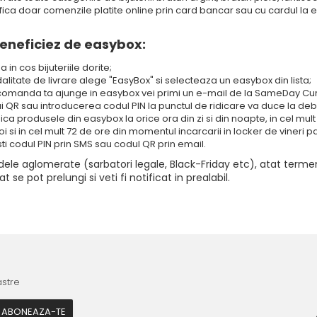
ifica doar comenzile platite online prin card bancar sau cu cardul la
neficiez de easybox:
in cos bijuteriile dorite;
alitate de livrare alege "EasyBox" si selecteaza un easybox din lista;
omanda ta ajunge in easybox vei primi un e-mail de la SameDay Curi
i QR sau introducerea codul PIN la punctul de ridicare va duce la deb
idica produsele din easybox la orice ora din zi si din noapte, in cel mu
oi si in cel mult 72 de ore din momentul incarcarii in locker de viner
ti codul PIN prin SMS sau codul QR prin email.
dele aglomerate (sarbatori legale, Black-Friday etc), atat termen
t se pot prelungi si veti fi notificat in prealabil.
astre