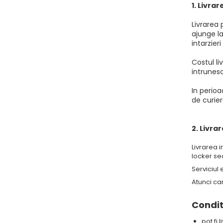
1. Livra
Livrarea 
ajunge la
intarzier
Costul li
intrunesc
In perioa
de curiera
2. Livra
Livrarea 
locker sec
Serviciul
Atunci ca
Condit
pot fi 