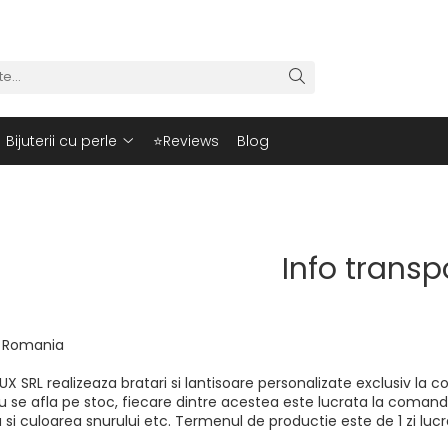
Bijuterii cu perle
⭐Reviews
Blog
Info transp
n Romania
X SRL realizeaza bratari si lantisoare personalizate exclusiv la 
 se afla pe stoc, fiecare dintre acestea este lucrata la comanda
i culoarea snurului etc. Termenul de productie este de 1 zi luc