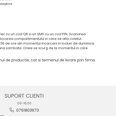
 easybox
er cu un cod QR si un SMS cu un cod PIN. Scanarea
locarea compartimentului in care se afla coletul;
lt 36 de ore din momentul incarcarii in locker de duminica
i pana sambata. Orele se scurg de la momentul in care
ul de productie, cat si termenul de livrare prin firma
SUPORT CLIENTI
09-18:00
0751803973