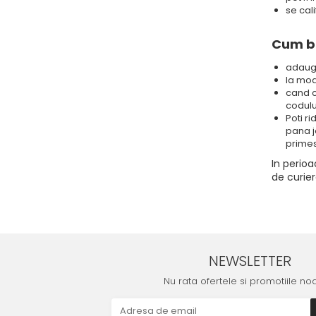
se cal
Cum be
adauga 
la mod
cand c
codulu
Poti r
pana j
primes
In perioa
de curiera
NEWSLETTER
Nu rata ofertele si promotiile no