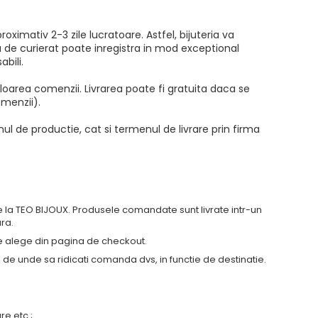
oximativ 2-3 zile lucratoare. Astfel, bijuteria va
ma de curierat poate inregistra in mod exceptional
bili.
valoarea comenzii. Livrarea poate fi gratuita daca se
omenzii).
ul de productie, cat si termenul de livrare prin firma
e la TEO BIJOUX. Produsele comandate sunt livrate intr-un
ra.
ate alege din pagina de checkout.
 de unde sa ridicati comanda dvs, in functie de destinatie.
re etc.;