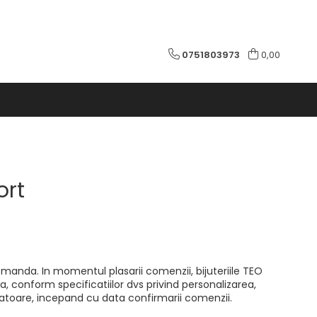
0751803973
0,00
ort
comanda. In momentul plasarii comenzii, bijuteriile TEO
, conform specificatiilor dvs privind personalizarea,
ratoare, incepand cu data confirmarii comenzii.