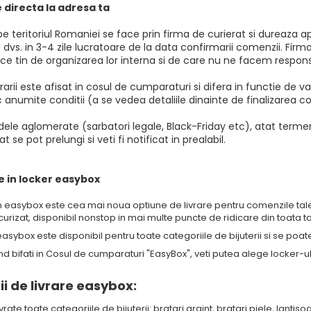
re directa la adresa ta
pe teritoriul Romaniei se face prin firma de curierat si dureaza apr
 dvs. in 3-4 zile lucratoare de la data confirmarii comenzii. Fir
i ce tin de organizarea lor interna si de care nu ne facem responsa
vrarii este afisat in cosul de cumparaturi si difera in functie de 
 anumite conditii (a se vedea detaliile dinainte de finalizarea c
dele aglomerate (sarbatori legale, Black-Friday etc), atat termen
t se pot prelungi si veti fi notificat in prealabil.
re in locker easybox
in easybox este cea mai noua optiune de livrare pentru comenzile tal
urizat, disponibil nonstop in mai multe puncte de ridicare din toata ta
 easybox este disponibil pentru toate categoriile de bijuterii si se po
nd bifati in Cosul de cumparaturi "EasyBox", veti putea alege locker-ul
ii de livrare easybox:
livrate toate categoriile de bijuterii: bratari argint, bratari piele, lantisoa