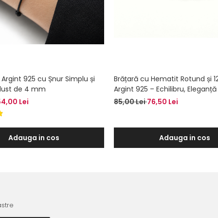
 Argint 925 cu Șnur Simplu și
Brățară cu Hematit Rotund și 12
rdust de 4 mm
Argint 925 – Echilibru, Eleganță 
Protecție
54,00 Lei
85,00 Lei
76,50 Lei
Adauga in cos
Adauga in cos
astre