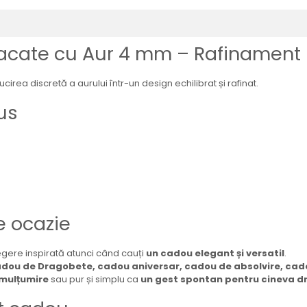
 Placate cu Aur 4 mm – Rafinamen
cirea discretă a aurului într-un design echilibrat și rafinat.
us
e ocazie
egere inspirată atunci când cauți
un cadou elegant și versatil
.
adou de Dragobete, cadou aniversar, cadou de absolvire, cado
 mulțumire
sau pur și simplu ca
un gest spontan pentru cineva d