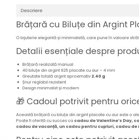
Descriere
Brățară cu Biluțe din Argint
O bijuterie elegantă și minimalistă, care pune în valoare strălu
Detalii esențiale despre prod
Brățară realizată manual
40 biluțe din argint 925 placate cu aur – 4 mm
Greutate totală argint aproximativ
2.40 g
Șnur reglabil rezistent
Design minimalist și modern
🎁 Cadoul potrivit pentru oric
Această brățară cu biluțe din argint placate cu aur este o al
Poate fi oferită cu succes ca
cadou de Valentine’s Day, c
cadou de vacanță, un cadou pentru cupluri, cadou de