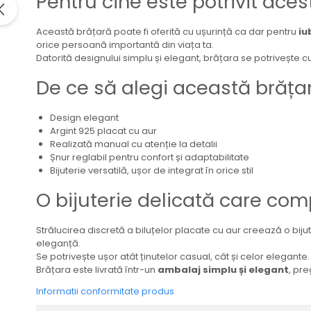
Pentru cine este potrivit ace
Această brățară poate fi oferită cu ușurință ca dar pentru
iu
orice persoană importantă din viața ta.
Datorită designului simplu și elegant, brățara se potrivește cu 
De ce să alegi această brăța
Design elegant
Argint 925 placat cu aur
Realizată manual cu atenție la detalii
Șnur reglabil pentru confort și adaptabilitate
Bijuterie versatilă, ușor de integrat în orice stil
O bijuterie delicată care comp
Strălucirea discretă a biluțelor placate cu aur creează o biju
eleganță.
Se potrivește ușor atât ținutelor casual, cât și celor elegante.
Brățara este livrată într-un
ambalaj simplu și elegant
, pre
Informatii conformitate produs