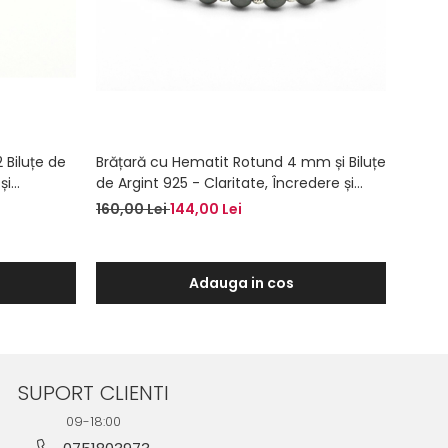
 Biluțe de
Brățară cu Hematit Rotund 4 mm și Biluțe
Brățar
și
de Argint 925 - Claritate, Încredere și
925 și
Echilibru Emoțional
Echili
160,00 Lei
144,00 Lei
110,00
Adauga in cos
SUPORT CLIENTI
09-18:00