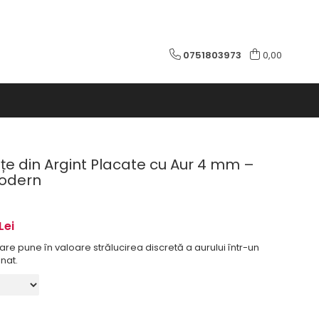
0751803973
0,00
uțe din Argint Placate cu Aur 4 mm –
odern
Lei
are pune în valoare strălucirea discretă a aurului într-un
inat.