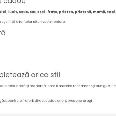
st cadou
bită, iubit, soție, soț, soră, frate, prieten, prietenă, mamă, tată
ușurință diferitelor stiluri vestimentare.
ră
letează orice stil
terie echilibrată și modernă, care transmite rafinament și bun gust. Est
gătit pentru a fi oferit direct cadou unei persoane dragi.