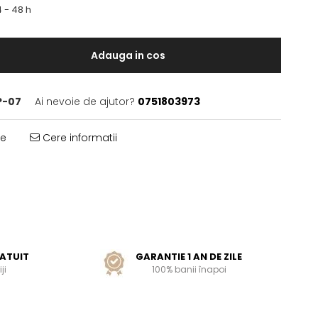
 - 48 h
Adauga in cos
P-07
Ai nevoie de ajutor?
0751803973
te
Cere informatii
ATUIT
GARANTIE 1 AN DE ZILE
ji
100% banii înapoi