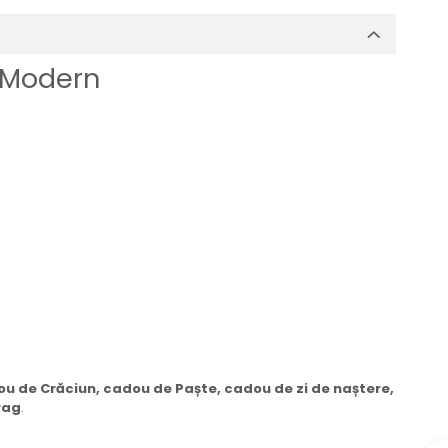
t Modern
u de Crăciun, cadou de Paște, cadou de zi de naștere,
rag
.