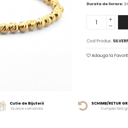
Durata de livrare:
24
Cod Produs:
SILVER
Adauga la Favori
Cutie de Bijuterii
SCHIMB/RETUR GR
la orice comanda
Cumperi fără gri