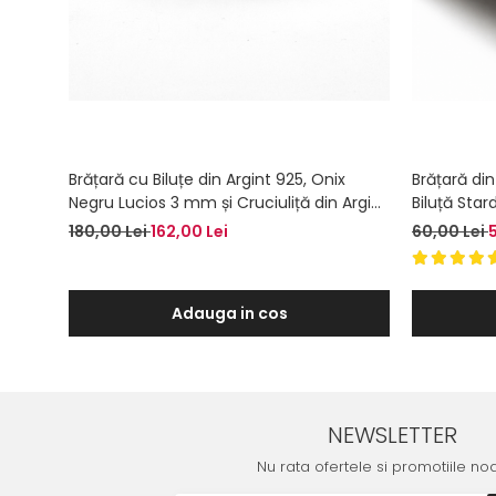
Brățară cu Biluțe din Argint 925, Onix
Brățară din
Negru Lucios 3 mm și Cruciuliță din Argint
Biluță Sta
– Forță Interioară și Protecție
180,00 Lei
162,00 Lei
60,00 Lei
Adauga in cos
NEWSLETTER
Nu rata ofertele si promotiile no