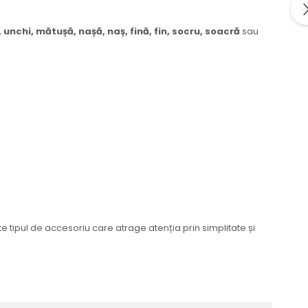
, unchi, mătușă, nașă, naș, fină, fin, socru, soacră
sau
e tipul de accesoriu care atrage atenția prin simplitate și