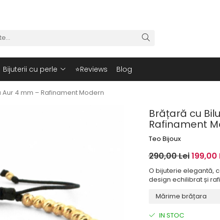
Bijuterii cu perle
⭐Reviews
Blog
 cu Aur 4 mm – Rafinament Modern
Brățară cu Bil
Rafinament M
Teo Bijoux
290,00 Lei
199,00 
O bijuterie elegantă, c
design echilibrat și raf
IN STOC