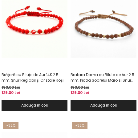
Brățară cu Biluțe de Aur 14K 2.5
Bratara Dama cu Bilute de Aur 2.5
mm, Șnur Reglabil și Cristale Roșii
mm, Piatra Soarelui Maro si Snur
Reglabil
190,00 Lei
190,00 Lei
129,00 Lei
129,00 Lei
Adauga in cos
Adauga in cos
-32%
-32%