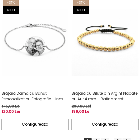
-31%
-31%
NOU
NOU
Brățară Damă cu Bănuț
Brățară cu Biluțe din Argint Placate
Personalizat cu Fotografie – Inox
cu Aur 4 mm – Rafinament
Argintiu, Gravură Laser
Modern
175,00 Lei
290,00 Lei
120,00 Lei
199,00 Lei
Configureaza
Configureaza