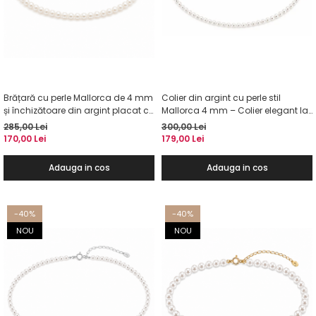
Brățară cu perle Mallorca de 4 mm
Colier din argint cu perle stil
și închizătoare din argint placat cu
Mallorca 4 mm – Colier elegant la
aur
baza gâtului
285,00 Lei
300,00 Lei
170,00 Lei
179,00 Lei
Adauga in cos
Adauga in cos
-40%
-40%
NOU
NOU