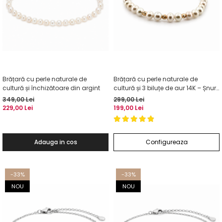
Brățară cu perle naturale de
Brățară cu perle naturale de
cultură și închizătoare din argint
cultură și 3 biluțe de aur 14K – Șnur
reglabil
349,00 Lei
299,00 Lei
229,00 Lei
199,00 Lei
Adauga in cos
Configureaza
-33%
-33%
NOU
NOU