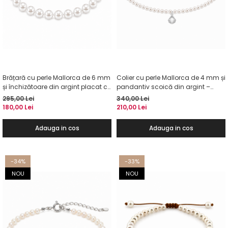
Brățară cu perle Mallorca de 6 mm
Colier cu perle Mallorca de 4 mm și
și închizătoare din argint placat cu
pandantiv scoică din argint –
aur
Colier la baza gâtului
295,00 Lei
340,00 Lei
180,00 Lei
210,00 Lei
Adauga in cos
Adauga in cos
-34%
-33%
NOU
NOU