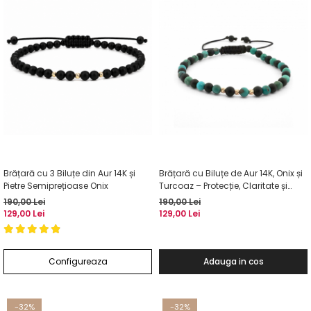
Brățară cu 3 Biluțe din Aur 14K și
Brățară cu Biluțe de Aur 14K, Onix și
Pietre Semiprețioase Onix
Turcoaz – Protecție, Claritate și
Liniște
190,00 Lei
190,00 Lei
129,00 Lei
129,00 Lei
Configureaza
Adauga in cos
-32%
-32%