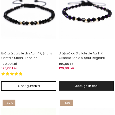
Brățară cu Bile din Aur 14K, Șnur și
Brățară cu 3 Biluțe de Aur14K,
Cristale Sticlă Biconice
Cristale Sticlă și Șnur Reglabil
190,00 Lei
190,00 Lei
129,00 Lei
129,00 Lei
Configureaza
Adauga in cos
-32%
-32%