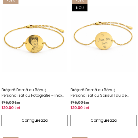
-31%
-31%
NOU
Brățară Damă cu Bănuț
Brățară Damă cu Bănuț
Personalizat cu Fotografie – Inox
Personalizat cu Scrisul Tău de
Auriu, Gravură Laser
Mână – Inox Auriu, Gravură Laser
175,00 Lei
175,00 Lei
120,00 Lei
120,00 Lei
Configureaza
Configureaza