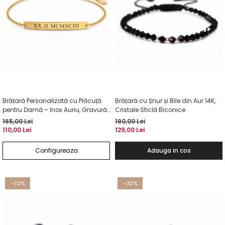
Brățară Personalizată cu Plăcuță
Brățară cu Șnur și Bile din Aur 14K,
pentru Damă – Inox Auriu, Gravură
Cristale Sticlă Biconice
Laser Față-Verso
165,00 Lei
190,00 Lei
110,00 Lei
129,00 Lei
Configureaza
Adauga in cos
-32%
-32%