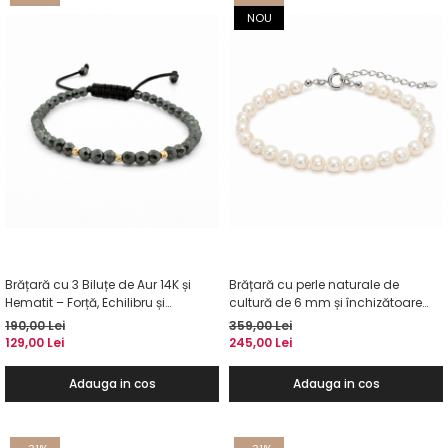
NOU
Brățară cu 3 Biluțe de Aur 14K și
Brățară cu perle naturale de
Hematit – Forță, Echilibru și
cultură de 6 mm și închizătoare
Încredere
din argint
190,00 Lei
359,00 Lei
129,00 Lei
245,00 Lei
Adauga in cos
Adauga in cos