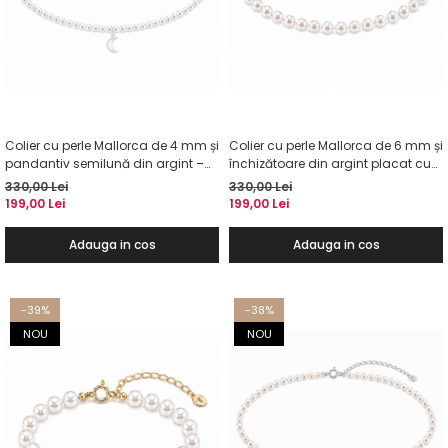
Colier cu perle Mallorca de 4 mm și
Colier cu perle Mallorca de 6 mm și
pandantiv semilună din argint –
închizătoare din argint placat cu
Colier la baza gâtului
aur – Colier la baza gâtului
330,00 Lei
330,00 Lei
199,00 Lei
199,00 Lei
Adauga in cos
Adauga in cos
-39%
-38%
NOU
NOU