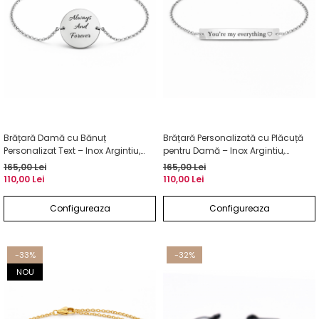
Brățară Damă cu Bănuț
Brățară Personalizată cu Plăcuță
Personalizat Text – Inox Argintiu,
pentru Damă – Inox Argintiu,
Gravură Laser
Gravură Laser Față-Verso
165,00 Lei
165,00 Lei
110,00 Lei
110,00 Lei
Configureaza
Configureaza
-33%
-32%
NOU