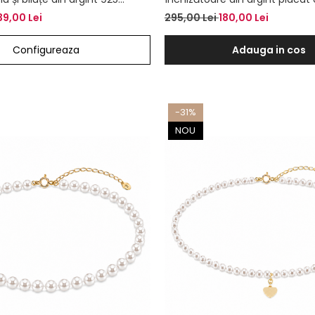
aur
39,00 Lei
295,00 Lei
180,00 Lei
Configureaza
Adauga in cos
-31%
NOU