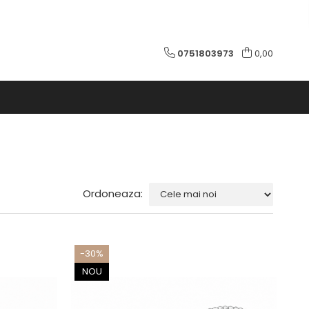
0751803973
0,00
Ordoneaza:
-30%
NOU