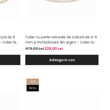
tură de 6
Colier cu perle naturale de cultură de 4-5
 Colier la
mm și închizătoare din argint – Colier la
baza gâtului
479,00 Lei
329,00 Lei
Adauga in cos
-10%
NOU