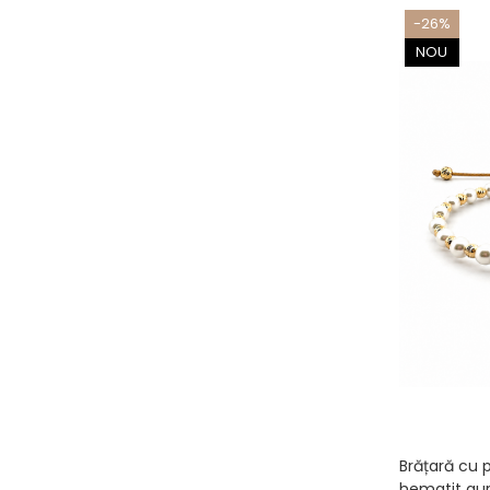
-26%
NOU
Brățară cu p
hematit auri