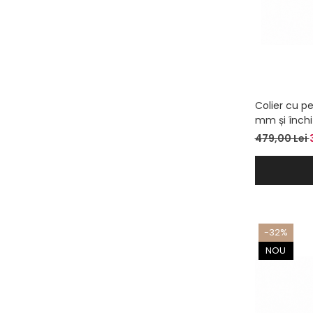
Colier cu pe
mm și închi
aur – Colier
479,00 Lei
-32%
NOU