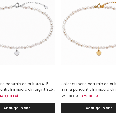
rle naturale de cultură 4-5
Colier cu perle naturale de cu
ntiv Inimioară din argint 925
mm și pandantiv Inimioară din
baza gâtului, cadoul perfect
placat cu aur – Colier la baza g
349,00 Lei
529,00 Lei
379,00 Lei
cadoul perfect pentru ea
Adauga in cos
Adauga in cos