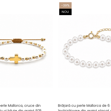
-39%
NOU
erle Mallorca, cruce din
Brățară cu perle Mallorca de 
u și biluțe din argint 925
închizătoare din argint placat