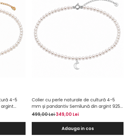
ltură 4-5
Colier cu perle naturale de cultură 4-5
 argint
mm și pandantiv Semilună din argint 925
âtului,
– Colier la baza gâtului
499,00 Lei
349,00 Lei
Adauga in cos