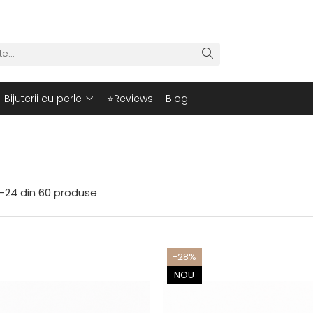
Bijuterii cu perle
⭐Reviews
Blog
-
24
din
60
produse
-28%
NOU