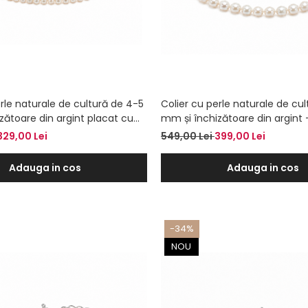
rle naturale de cultură de 4-5
Colier cu perle naturale de cul
zătoare din argint placat cu
mm și închizătoare din argint –
 la baza gâtului
baza gâtului
329,00 Lei
549,00 Lei
399,00 Lei
Adauga in cos
Adauga in cos
-34%
NOU