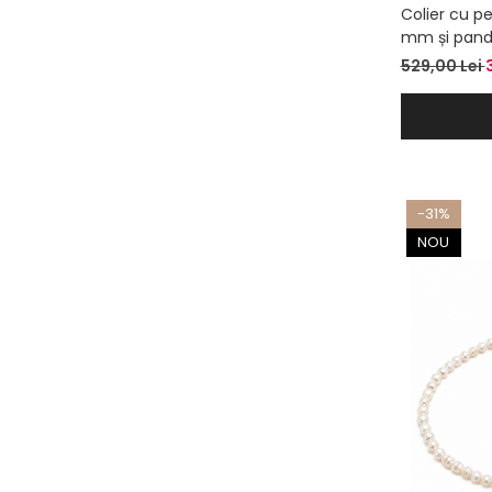
Colier cu pe
mm și panda
placat cu au
529,00 Lei
-31%
NOU