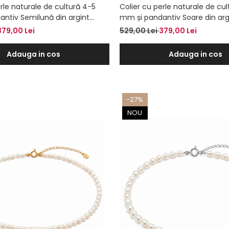
rle naturale de cultură 4-5
Colier cu perle naturale de cu
ntiv Semilună din argint
mm și pandantiv Soare din arg
r – Colier la baza gâtului
cu aur – Colier la baza gâtului
379,00 Lei
529,00 Lei
379,00 Lei
Adauga in cos
Adauga in cos
-27%
NOU