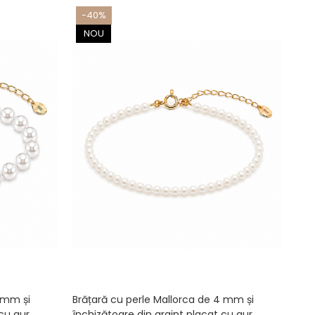
-40%
NOU
6 mm și
Brățară cu perle Mallorca de 4 mm și
 cu aur
închizătoare din argint placat cu aur