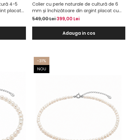
ltură 4-5
Colier cu perle naturale de cultură de 6
int placat
mm și închizătoare din argint placat cu
aur – Colier la baza gâtului
549,00 Lei
399,00 Lei
Adauga in cos
-31%
NOU