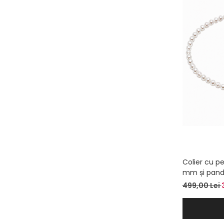
Colier cu pe
mm și panda
– Colier la 
499,00 Lei
pentru ea