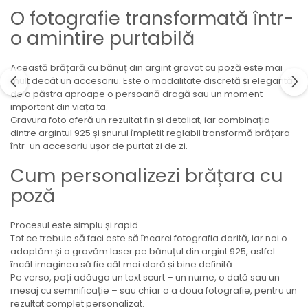
O fotografie transformată într-
o amintire purtabilă
Această brățară cu bănuț din argint gravat cu poză este mai
mult decât un accesoriu. Este o modalitate discretă și elegantă
de a păstra aproape o persoană dragă sau un moment
important din viața ta.
Gravura foto oferă un rezultat fin și detaliat, iar combinația
dintre argintul 925 și șnurul împletit reglabil transformă brățara
într-un accesoriu ușor de purtat zi de zi.
Cum personalizezi brățara cu
poză
Procesul este simplu și rapid.
Tot ce trebuie să faci este să încarci fotografia dorită, iar noi o
adaptăm și o gravăm laser pe bănuțul din argint 925, astfel
încât imaginea să fie cât mai clară și bine definită.
Pe verso, poți adăuga un text scurt – un nume, o dată sau un
mesaj cu semnificație – sau chiar o a doua fotografie, pentru un
rezultat complet personalizat.