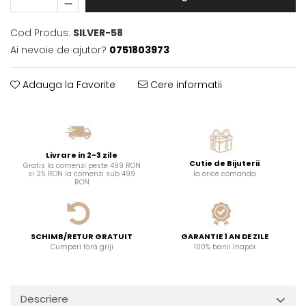
Cod Produs:
SILVER-58
Ai nevoie de ajutor?
0751803973
Adauga la Favorite
Cere informatii
Livrare in 2-3 zile
Cutie de Bijuterii
Gratis la comenzi peste 499 RON
si 25 RON la comenzi sub 499
la orice comanda
RON
SCHIMB/RETUR GRATUIT
GARANTIE 1 AN DE ZILE
Cumperi fără griji
100% banii înapoi
Descriere