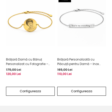
Brățară Damă cu Bănuț
Brățară Personalizată cu
Lă
Personalizat cu Fotografie –
Plăcuță pentru Damă – Inox
Pe
Inox Auriu, Gravură Laser
Argintiu, Gravură Laser Față-
Ar
175,00 Lei
165,00 Lei
18
Verso
120,00 Lei
110,00 Lei
14
Configureaza
Configureaza