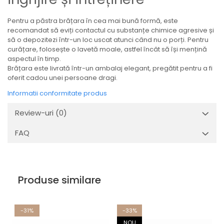
Pentru a păstra brățara în cea mai bună formă, este
recomandat să eviți contactul cu substanțe chimice agresive și
să o depozitezi într-un loc uscat atunci când nu o porți. Pentru
curățare, folosește o lavetă moale, astfel încât să își mențină
aspectul în timp.
Brățara este livrată într-un ambalaj elegant, pregătit pentru a fi
oferit cadou unei persoane dragi.
Informatii conformitate produs
Review-uri
(0)
FAQ
Produse similare
-31%
-33%
NOU