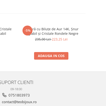
Cristale
Brățară cu Biluțe de Aur 14K, Șnur
Brățară 
-5%
-24%
labil
Reglabil și Cristale Rondele Negre
Cristale d
235,00 Lei
223,25 Lei
4
ADAUGA IN COS
SUPORT CLIENTI
09-18:00
0751803973
contact@teobijoux.ro