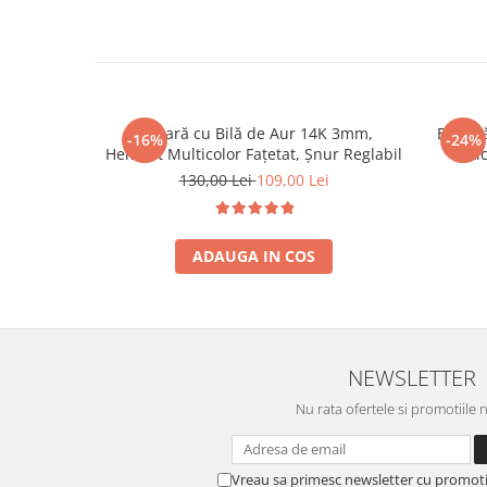
Brățară cu Bilă de Aur 14K 3mm,
Brățară
-16%
-24%
Hematit Multicolor Fațetat, Șnur Reglabil
Sti
130,00 Lei
109,00 Lei
ADAUGA IN COS
NEWSLETTER
Nu rata ofertele si promotiile 
Vreau sa primesc newsletter cu promoti