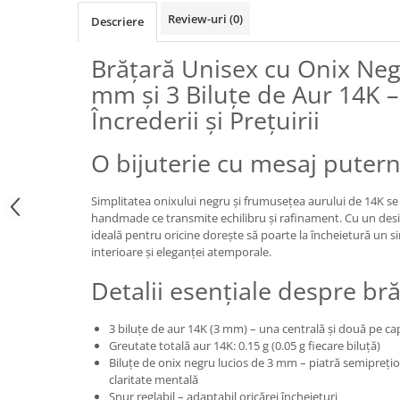
Review-uri
(0)
Descriere
Brățară Unisex cu Onix Neg
mm și 3 Biluțe de Aur 14K –
Încrederii și Prețuirii
O bijuterie cu mesaj putern
Simplitatea onixului negru și frumusețea aurului de 14K se
handmade ce transmite echilibru și rafinament. Cu un desig
ideală pentru oricine dorește să poarte la încheietură un sim
interioare și eleganței atemporale.
Detalii esențiale despre br
3 biluțe de aur 14K (3 mm) – una centrală și două pe ca
Greutate totală aur 14K: 0.15 g (0.05 g fiecare biluță)
Biluțe de onix negru lucios de 3 mm – piatră semiprețioa
claritate mentală
Șnur reglabil – adaptabil oricărei încheieturi