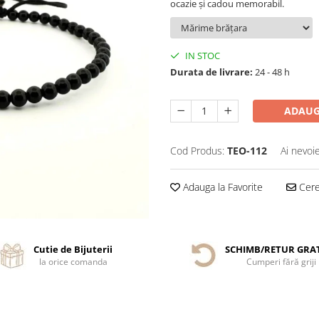
ocazie și cadou memorabil.
IN STOC
Durata de livrare:
24 - 48 h
ADAUG
Cod Produs:
TEO-112
Ai nevoi
Adauga la Favorite
Cere 
Cutie de Bijuterii
SCHIMB/RETUR GRA
la orice comanda
Cumperi fără griji