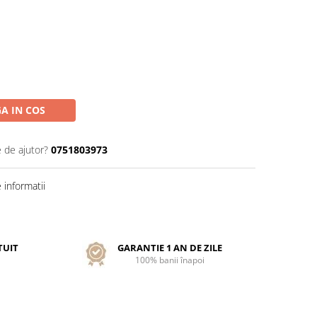
A IN COS
e de ajutor?
0751803973
informatii
TUIT
GARANTIE 1 AN DE ZILE
100% banii înapoi