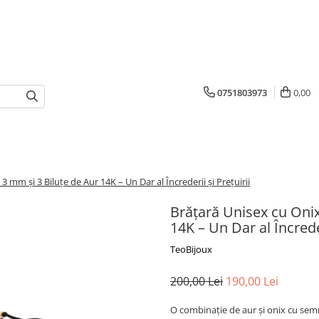
0751803973
0,00
 mm și 3 Biluțe de Aur 14K – Un Dar al Încrederii și Prețuirii
Brățară Unisex cu Onix
14K – Un Dar al Încreder
TeoBijoux
200,00 Lei
190,00 Lei
O combinație de aur și onix cu semn