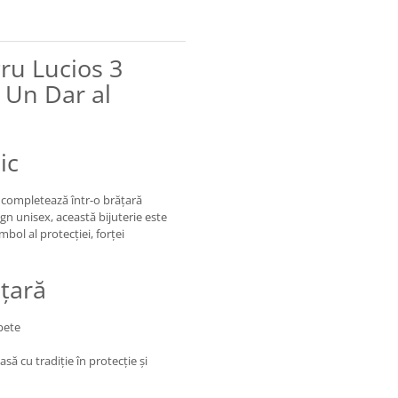
ru Lucios 3
 Un Dar al
ic
 completează într-o brățară
n unisex, această bijuterie este
bol al protecției, forței
ățară
pete
să cu tradiție în protecție și