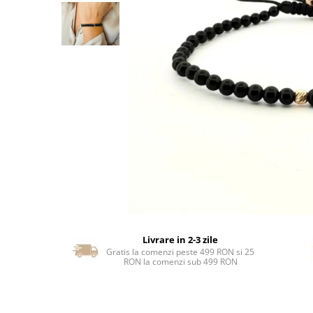
Livrare in 2-3 zile
Gratis la comenzi peste 499 RON si 25
RON la comenzi sub 499 RON