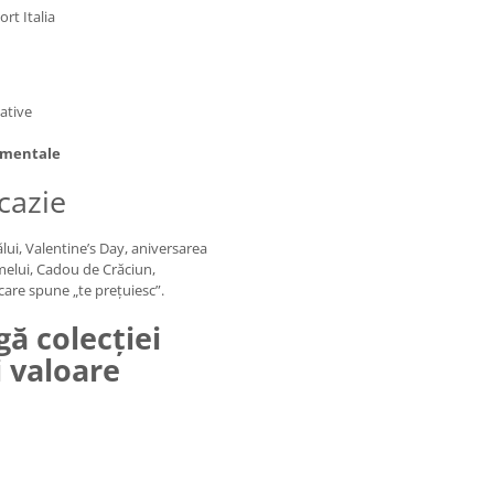
rt Italia
ative
ii mentale
cazie
lui, Valentine’s Day, aniversarea
umelui, Cadou de Crăciun,
care spune „te prețuiesc”.
ă colecției
i valoare