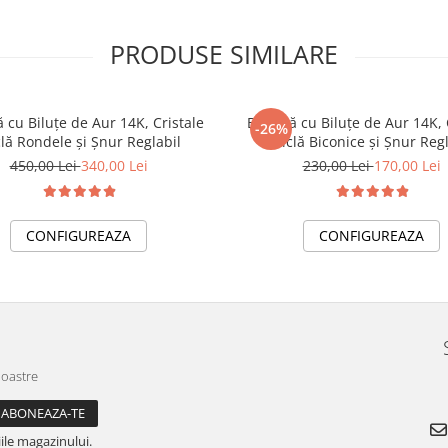
PRODUSE SIMILARE
 cu Biluțe de Aur 14K, Cristale
Brățară cu Biluțe de Aur 14K, 
-26%
clă Rondele și Șnur Reglabil
Sticlă Biconice și Șnur Reg
450,00 Lei
340,00 Lei
230,00 Lei
170,00 Lei
CONFIGUREAZA
CONFIGUREAZA
noastre
ile magazinului.