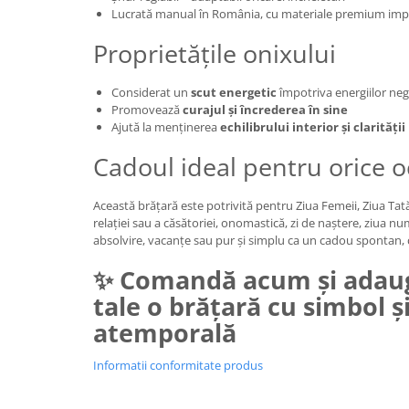
Lucrată manual în România, cu materiale premium impo
Proprietățile onixului
Considerat un
scut energetic
împotriva energiilor neg
Promovează
curajul și încrederea în sine
Ajută la menținerea
echilibrului interior și clarităț
Cadoul ideal pentru orice o
Această brățară este potrivită pentru Ziua Femeii, Ziua Tată
relației sau a căsătoriei, onomastică, zi de naștere, ziua n
absolvire, vacanțe sau pur și simplu ca un cadou spontan, 
✨ Comandă acum și adaug
tale o brățară cu simbol ș
atemporală
Informatii conformitate produs