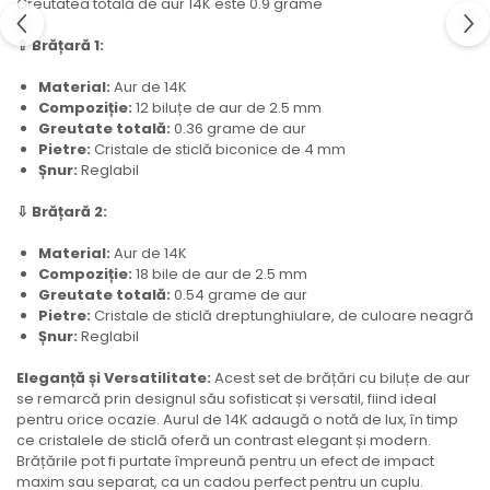
Greutatea totală de aur 14K este 0.9 grame
⇧ Brățară 1:
Material:
Aur de 14K
Compoziție:
12 biluțe de aur de 2.5 mm
Greutate totală:
0.36 grame de aur
Pietre:
Cristale de sticlă biconice de 4 mm
Șnur:
Reglabil
⇩ Brățară 2:
Material:
Aur de 14K
Compoziție:
18 bile de aur de 2.5 mm
Greutate totală:
0.54 grame de aur
Pietre:
Cristale de sticlă dreptunghiulare, de culoare neagră
Șnur:
Reglabil
Eleganță și Versatilitate:
Acest set de brățări cu biluțe de aur
se remarcă prin designul său sofisticat și versatil, fiind ideal
pentru orice ocazie. Aurul de 14K adaugă o notă de lux, în timp
ce cristalele de sticlă oferă un contrast elegant și modern.
Brățările pot fi purtate împreună pentru un efect de impact
maxim sau separat, ca un cadou perfect pentru un cuplu.