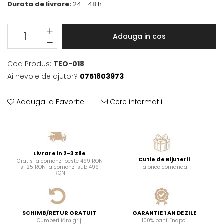
Durata de livrare:
24 - 48 h
Adauga in cos
Cod Produs:
TEO-018
Ai nevoie de ajutor?
0751803973
Adauga la Favorite
Cere informatii
Livrare in 2-3 zile
Cutie de Bijuterii
Gratis la comenzi peste 499 RON
si 25 RON la comenzi sub 499
la orice comanda
RON
SCHIMB/RETUR GRATUIT
GARANTIE 1 AN DE ZILE
Cumperi fără griji
100% banii înapoi