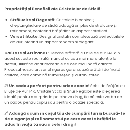
Proprietăți și Beneficii ale Cristalelor de Sticlă:
Strălucire și Eleganță:
Cristalele biconice și
dreptunghiulare de sticlă adaugă un plus de strălucire și
rafinament, conferind brățărilor un aspect sofisticat.
Versatilitate:
Designul cristalin completează perfect bilele
de aur, oferind un aspect modern și elegant.
Calitate și Artizanat:
Fiecare brățară cu bile de aur 14K din
acest set este realizată manual cu cea mai mare atenție la
detalii, utilizând doar materiale de cea mai înaltă calitate.
Procesul nostru artizanal riguros garantează brățări de înaltă
calitate, care combină frumusețea și durabilitatea.
🎁
Un cadou perfect pentru orice ocazie!
Setul de Brățări cu
Biluțe de Aur 14K, Cristale Sticlă și Șnur Reglabil este alegerea
ideală pentru a surprinde pe cineva drag, fie că este vorba de
un cadou pentru cuplu sau pentru o ocazie specială.
🔗
Adaugă acum în coșul tău de cumpărături și bucură-te
de eleganța și rafinamentul pe care aceste brățări le
aduc în viața ta sau a celor dragi!