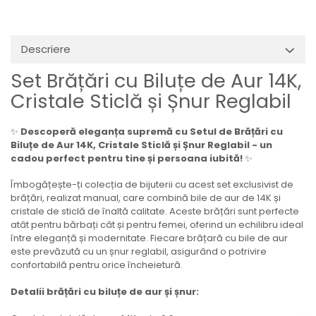
Descriere
Set Brățări cu Biluțe de Aur 14K,
Cristale Sticlă și Șnur Reglabil
✨
Descoperă eleganța supremă cu Setul de Brățări cu
Biluțe de Aur 14K, Cristale Sticlă și Șnur Reglabil - un
cadou perfect pentru tine și persoana iubită!
✨
Îmbogățește-ți colecția de bijuterii cu acest set exclusivist de
brățări, realizat manual, care combină bile de aur de 14K și
cristale de sticlă de înaltă calitate. Aceste brățări sunt perfecte
atât pentru bărbați cât și pentru femei, oferind un echilibru ideal
între eleganță și modernitate. Fiecare brățară cu bile de aur
este prevăzută cu un șnur reglabil, asigurând o potrivire
confortabilă pentru orice încheietură.
Detalii brățări cu biluțe de aur și șnur: