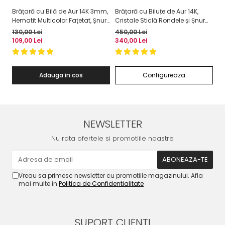
Brățară cu Bilă de Aur 14K 3mm,
Brățară cu Biluțe de Aur 14K,
Br
Hematit Multicolor Fațetat, Șnur
Cristale Sticlă Rondele și Șnur
Cr
Reglabil
Reglabil
Re
130,00 Lei
450,00 Lei
23
109,00 Lei
340,00 Lei
17
Adauga in cos
Configureaza
NEWSLETTER
Nu rata ofertele si promotiile noastre
Vreau sa primesc newsletter cu promotiile magazinului. Afla
mai multe in
Politica de Confidentialitate
SUPORT CLIENTI