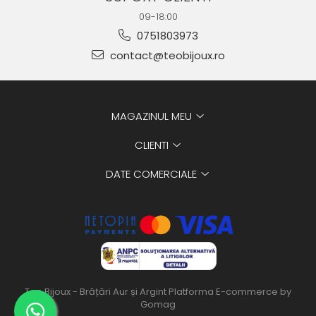
09-18:00
0751803973
contact@teobijoux.ro
MAGAZINUL MEU
CLIENTI
DATE COMERCIALE
Teo Bijoux - Brățări Aur și Argint
Platforma E-commerce by
Gomag