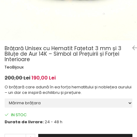
Brățară Unisex cu Hematit Fațetat 3 mm și 3
Biluțe de Aur 14K – Simbol al Prețuirii și Forței
Interioare
TeoBijoux
200,00 Lei
190,00 Lei
O brățară care adună în ea forța hematitului și noblețea aurului
– un dar ce inspiră echilibru și prețuire.
IN STOC
Durata de livrare:
24 - 48 h