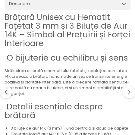
Descriere
Brățară Unisex cu Hematit
Fațetat 3 mm și 3 Biluțe de Aur
14K – Simbol al Prețuirii și Forței
Interioare
O bijuterie cu echilibru și sens
Strălucirea discretă a hematitului fațetat și noblețea aurului de
14K creează o brățară handmade unisex ce transmite energie
pozitivă și claritate interioară. Este o alegere rafinată pentru cei
care caută nu doar o bijuterie, ci și un simbol al stabilității și al
eleganței.
Detalii esențiale despre
brățară
3 biluțe de aur 14K (3 mm) – una centrală și două pe capete
Greutate totală aur 14K: 0.15 g (0.05 g fiecare biluță)