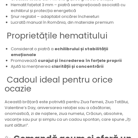
Hematit fațetat 3 mm – piatră semiprețioasă asociată cu
echilibrul și protecția energetică
Șnur reglabil – adaptabil oricărei încheieturi
Lucrată manual în România, din materiale premium
Proprietățile hematitului
Considerat o piatră a
echilibrului și stabilității
emoționale
Promovează
curajul și încrederea în forțele proprii
Ajută la menținerea
clarității și concentrării
Cadoul ideal pentru orice
ocazie
Această brățară este potrivită pentru Ziua Femeii, Ziua Tatălui,
Valentine’s Day, aniversarea relației sau a căsătoriei,
onomastică, zi de naștere, ziua numelui, Crăciun, absolvire,
vacanțe sau pur și simplu ca un cadou spontan, care spune „îți
sunt alături”.