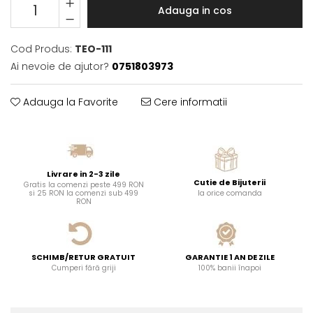
Adauga in cos
Cod Produs:
TEO-111
Ai nevoie de ajutor?
0751803973
Adauga la Favorite
Cere informatii
Livrare in 2-3 zile
Cutie de Bijuterii
Gratis la comenzi peste 499 RON
si 25 RON la comenzi sub 499
la orice comanda
RON
SCHIMB/RETUR GRATUIT
GARANTIE 1 AN DE ZILE
Cumperi fără griji
100% banii înapoi