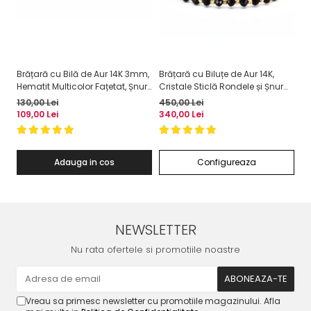
Brățară cu Bilă de Aur 14K 3mm,
Brățară cu Biluțe de Aur 14K,
Br
Hematit Multicolor Fațetat, Șnur
Cristale Sticlă Rondele și Șnur
Cr
Reglabil
Reglabil
Re
130,00 Lei
450,00 Lei
23
109,00 Lei
340,00 Lei
17
Adauga in cos
Configureaza
NEWSLETTER
Nu rata ofertele si promotiile noastre
Vreau sa primesc newsletter cu promotiile magazinului. Afla