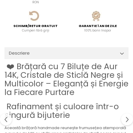
RON
SCHIMB/RETUR GRATUIT
GARANTIE 1 AN DE ZILE
Cumperi fără griji
100% banii înapoi
Descriere
❤️ Brățară cu 7 Biluțe de Aur
14K, Cristale de Sticlă Negre și
Multicolor – Eleganță și Energie
la Fiecare Purtare
Rafinament și culoare într-o
singură bijuterie
Această brățară handmade reunește frumusețea atemporală