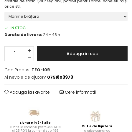
cristale de sticlă. Șnur reglabil, potrivit pentru orice încheietură și
orice stil.
IN STOC
Durata de livrare:
24 - 48 h
Adauga in cos
Cod Produs:
TEO-109
Ai nevoie de ajutor?
0751803973
Adauga la Favorite
Cere informatii
Livrare in 2-3 zile
Cutie de Bijuterii
Gratis la comenzi peste 499 RON
si 25 RON la comenzi sub 499
la orice comanda