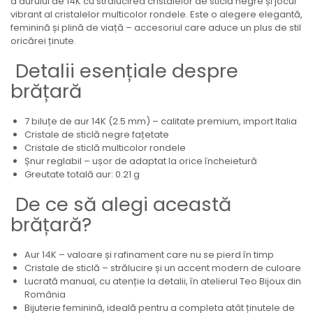
a aurului de 14K cu strălucirea cristalelor de sticlă negre și jocul
vibrant al cristalelor multicolor rondele. Este o alegere elegantă,
feminină și plină de viață – accesoriul care aduce un plus de stil
oricărei ținute.
Detalii esențiale despre
brățară
7 biluțe de aur 14K (2.5 mm) – calitate premium, import Italia
Cristale de sticlă negre fațetate
Cristale de sticlă multicolor rondele
Șnur reglabil – ușor de adaptat la orice încheietură
Greutate totală aur: 0.21 g
De ce să alegi această
brățară?
Aur 14K – valoare și rafinament care nu se pierd în timp
Cristale de sticlă – strălucire și un accent modern de culoare
Lucrată manual, cu atenție la detalii, în atelierul Teo Bijoux din
România
Bijuterie feminină, ideală pentru a completa atât ținutele de