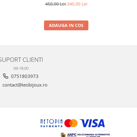
450,00 Lei
340,00 Lei
4
ADAUGA IN COS
SUPORT CLIENTI
09-18:00
0751803973
contact@teobijoux.ro