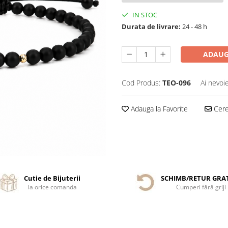
IN STOC
Durata de livrare:
24 - 48 h
ADAUG
Cod Produs:
TEO-096
Ai nevoi
Adauga la Favorite
Cere 
Cutie de Bijuterii
SCHIMB/RETUR GRA
la orice comanda
Cumperi fără griji