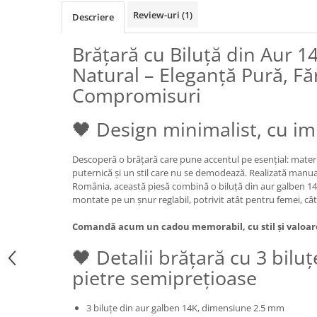
Review-uri
(1)
Descriere
Brățară cu Biluță din Aur 1
Natural – Eleganță Pură, Fă
Compromisuri
🖤 Design minimalist, cu i
Descoperă o brățară care pune accentul pe esențial: materi
puternică și un stil care nu se demodează. Realizată manual
România, această piesă combină o biluță din aur galben 14K
montate pe un șnur reglabil, potrivit atât pentru femei, cât
Comandă acum un cadou memorabil, cu stil și valoar
🖤 Detalii brățară cu 3 biluț
pietre semiprețioase
3 biluțe din aur galben 14K, dimensiune 2.5 mm