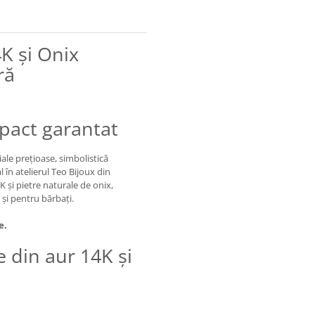
4K și Onix
ră
mpact garantat
ale prețioase, simbolistică
 în atelierul Teo Bijoux din
 și pietre naturale de onix,
 și pentru bărbați.
e.
e din aur 14K și