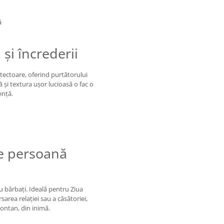
ă
 și încrederii
tectoare, oferind purtătorului
 și textura ușor lucioasă o fac o
ență.
ce persoană
ru bărbați. Ideală pentru Ziua
sarea relației sau a căsătoriei,
ontan, din inimă.