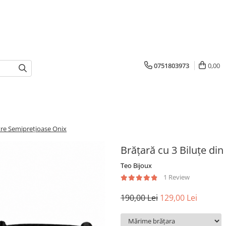
0751803973
0,00
etre Semiprețioase Onix
Brățară cu 3 Biluțe di
Teo Bijoux
1 Review
190,00 Lei
129,00 Lei