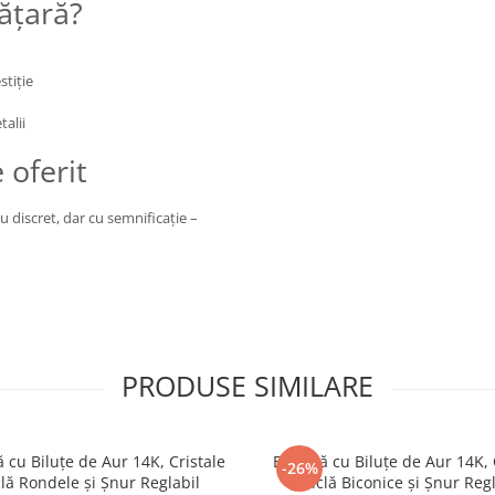
rățară?
stiție
talii
 oferit
u discret, dar cu semnificație –
PRODUSE SIMILARE
 cu Biluțe de Aur 14K, Cristale
Brățară cu Biluțe de Aur 14K, 
-26%
clă Rondele și Șnur Reglabil
Sticlă Biconice și Șnur Reg