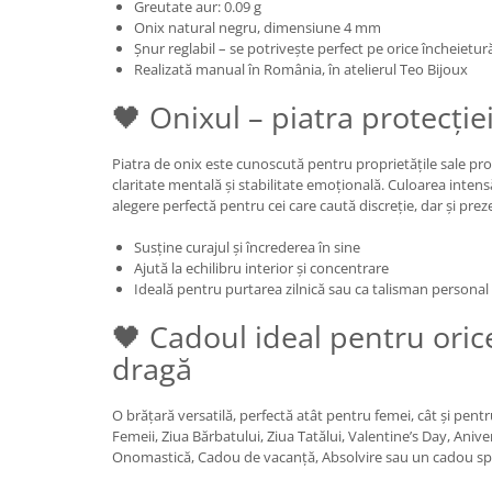
Greutate aur: 0.09 g
Onix natural negru, dimensiune 4 mm
Șnur reglabil – se potrivește perfect pe orice încheietur
Realizată manual în România, în atelierul Teo Bijoux
🖤 Onixul – piatra protecției
Piatra de onix este cunoscută pentru proprietățile sale pro
claritate mentală și stabilitate emoțională. Culoarea intensă
alegere perfectă pentru cei care caută discreție, dar și prez
Susține curajul și încrederea în sine
Ajută la echilibru interior și concentrare
Ideală pentru purtarea zilnică sau ca talisman personal
🖤 Cadoul ideal pentru ori
dragă
O brățară versatilă, perfectă atât pentru femei, cât și pent
Femeii, Ziua Bărbatului, Ziua Tatălui, Valentine’s Day, Aniver
Onomastică, Cadou de vacanță, Absolvire sau un cadou sp