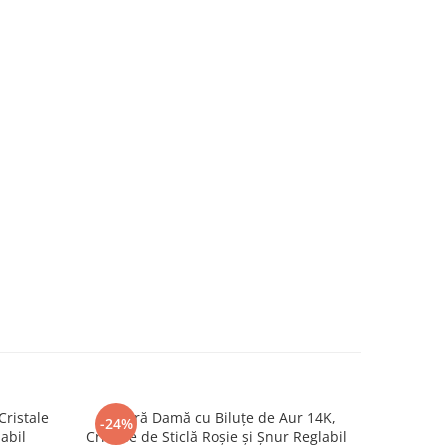
Cristale
Brățară Damă cu Biluțe de Aur 14K,
Brățară c
-24%
-24%
labil
Cristale de Sticlă Roșie și Șnur Reglabil