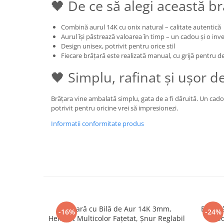
🖤 De ce să alegi această b
Combină aurul 14K cu onix natural – calitate autentică
Aurul își păstrează valoarea în timp – un cadou și o inve
Design unisex, potrivit pentru orice stil
Fiecare brățară este realizată manual, cu grijă pentru de
🖤 Simplu, rafinat și ușor de
Brățara vine ambalată simplu, gata de a fi dăruită. Un cado
potrivit pentru oricine vrei să impresionezi.
Informatii conformitate produs
Brățară cu Bilă de Aur 14K 3mm,
Brățară
-16%
-24%
Hematit Multicolor Fațetat, Șnur Reglabil
Sti