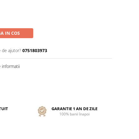
A IN COS
e de ajutor?
0751803973
informatii
TUIT
GARANTIE 1 AN DE ZILE
100% banii înapoi