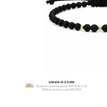
Livrare in 2-3 zile
Gratis la comenzi peste 499 RON si 25
RON la comenzi sub 499 RON