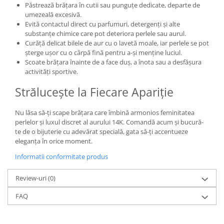
Păstrează brățara în cutii sau punguțe dedicate, departe de
umezeală excesivă.
Evită contactul direct cu parfumuri, detergenți și alte
substanțe chimice care pot deteriora perlele sau aurul.
Curăță delicat bilele de aur cu o lavetă moale, iar perlele se pot
șterge ușor cu o cârpă fină pentru a-și menține luciul.
Scoate brățara înainte de a face duș, a înota sau a desfășura
activități sportive.
Strălucește la Fiecare Apariție
Nu lăsa să-ți scape brățara care îmbină armonios feminitatea
perlelor și luxul discret al aurului 14K. Comandă acum și bucură-
te de o bijuterie cu adevărat specială, gata să-ți accentueze
eleganța în orice moment.
Informatii conformitate produs
Review-uri
(0)
FAQ