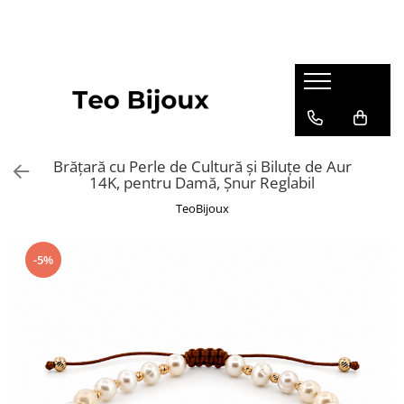
Bratari Aur
Bijuterii cu perle
Bratari aur barbati
Brățări cu perle
Bratari aur dama
Coliere cu perle
Bratari aur cuplu
Brățară cu Perle de Cultură și Biluțe de Aur
Bratari cu bilute de aur
14K, pentru Damă, Șnur Reglabil
TeoBijoux
-5%