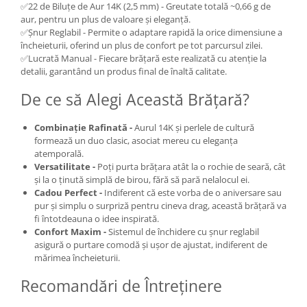
✅22 de Biluțe de Aur 14K (2,5 mm) - Greutate totală ~0,66 g de
aur, pentru un plus de valoare și eleganță.
✅Șnur Reglabil - Permite o adaptare rapidă la orice dimensiune a
încheieturii, oferind un plus de confort pe tot parcursul zilei.
✅Lucrată Manual - Fiecare brățară este realizată cu atenție la
detalii, garantând un produs final de înaltă calitate.
De ce să Alegi Această Brățară?
Combinație Rafinată -
Aurul 14K și perlele de cultură
formează un duo clasic, asociat mereu cu eleganța
atemporală.
Versatilitate -
Poți purta brățara atât la o rochie de seară, cât
și la o ținută simplă de birou, fără să pară nelalocul ei.
Cadou Perfect -
Indiferent că este vorba de o aniversare sau
pur și simplu o surpriză pentru cineva drag, această brățară va
fi întotdeauna o idee inspirată.
Confort Maxim -
Sistemul de închidere cu șnur reglabil
asigură o purtare comodă și ușor de ajustat, indiferent de
mărimea încheieturii.
Recomandări de Întreținere