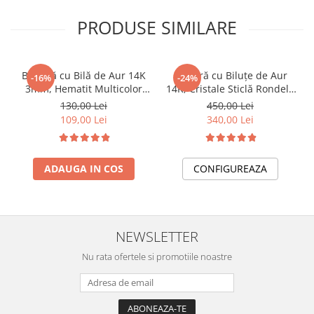
PRODUSE SIMILARE
Brățară cu Bilă de Aur 14K
Brățară cu Biluțe de Aur
-16%
-24%
3mm, Hematit Multicolor
14K, Cristale Sticlă Rondele
Fațetat, Șnur Reglabil
și Șnur Reglabil
130,00 Lei
450,00 Lei
109,00 Lei
340,00 Lei
ADAUGA IN COS
CONFIGUREAZA
NEWSLETTER
Nu rata ofertele si promotiile noastre