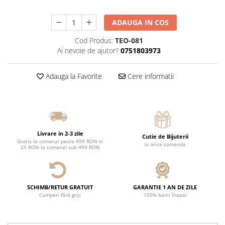
ADAUGA IN COS
Cod Produs:
TEO-081
Ai nevoie de ajutor?
0751803973
Adauga la Favorite
Cere informatii
Livrare in 2-3 zile
Cutie de Bijuterii
Gratis la comenzi peste 499 RON si
la orice comanda
25 RON la comenzi sub 499 RON
SCHIMB/RETUR GRATUIT
GARANTIE 1 AN DE ZILE
Cumperi fără griji
100% banii înapoi