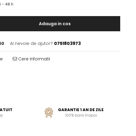
 - 48 h
Adauga in cos
50
Ai nevoie de ajutor?
0751803973
te
Cere informatii
ATUIT
GARANTIE 1 AN DE ZILE
ji
100% banii înapoi