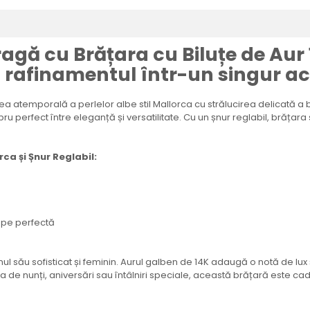
gă cu Brățara cu Biluțe de Aur 1
și rafinamentul într-un singur a
 atemporală a perlelor albe stil Mallorca cu strălucirea delicată a bi
ibru perfect între eleganță și versatilitate. Cu un șnur reglabil, brăța
rca și Șnur Reglabil:
oape perfectă
 său sofisticat și feminin. Aurul galben de 14K adaugă o notă de lux și
orba de nunți, aniversări sau întâlniri speciale, această brățară este