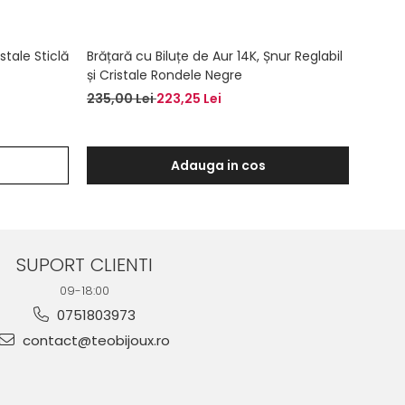
stale Sticlă
Brățară cu Biluțe de Aur 14K, Șnur Reglabil
Brățar
și Cristale Rondele Negre
Crista
235,00 Lei
223,25 Lei
450,0
Adauga in cos
SUPORT CLIENTI
09-18:00
0751803973
contact@teobijoux.ro