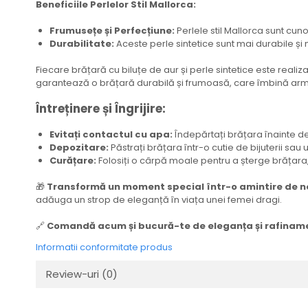
Beneficiile Perlelor Stil Mallorca:
Frumusețe și Perfecțiune:
Perlele stil Mallorca sunt cu
Durabilitate:
Aceste perle sintetice sunt mai durabile și
Fiecare brățară cu biluțe de aur și perle sintetice este realiz
garantează o brățară durabilă și frumoasă, care îmbină armon
Întreținere și Îngrijire:
Evitați contactul cu apa:
Îndepărtați brățara înainte de 
Depozitare:
Păstrați brățara într-o cutie de bijuterii sau u
Curățare:
Folosiți o cârpă moale pentru a șterge brățara, 
🎁
Transformă un moment special într-o amintire de n
adăuga un strop de eleganță în viața unei femei dragi.
🔗
Comandă acum și bucură-te de eleganța și rafinament
Informatii conformitate produs
Review-uri
(0)