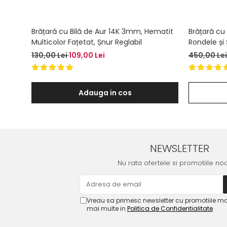
Brățară cu Bilă de Aur 14K 3mm, Hematit
Brățară cu 
Multicolor Fațetat, Șnur Reglabil
Rondele și 
130,00 Lei
109,00 Lei
450,00 Le
Adauga in cos
NEWSLETTER
Nu rata ofertele si promotiile no
Vreau sa primesc newsletter cu promotiile ma
mai multe in
Politica de Confidentialitate