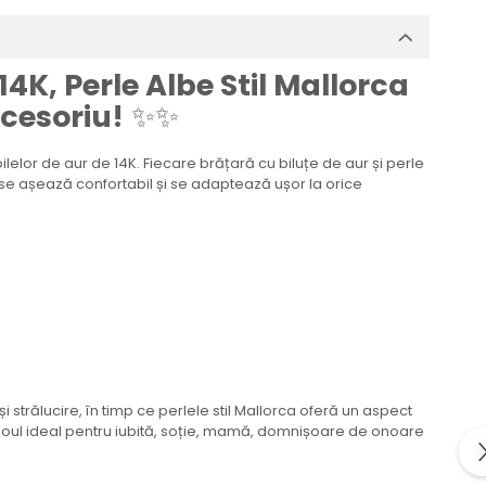
4K, Perle Albe Stil Mallorca
ccesoriu!
✨✨
lelor de aur de 14K. Fiecare brățară cu biluțe de aur și perle
ra se așează confortabil și se adaptează ușor la orice
 strălucire, în timp ce perlele stil Mallorca oferă un aspect
 cadoul ideal pentru iubită, soție, mamă, domnișoare de onoare