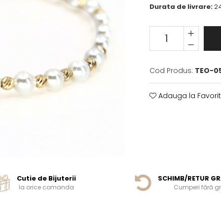
Durata de livrare:
24
Cod Produs:
TEO-0
Adauga la Favori
Cutie de Bijuterii
SCHIMB/RETUR GR
la orice comanda
Cumperi fără gri