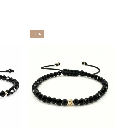
-5%
-24