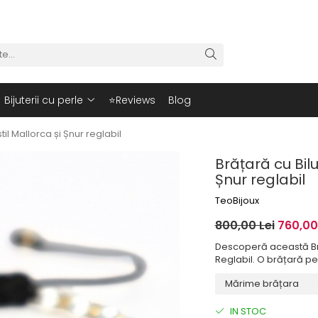
Bijuterii cu perle
⭐Reviews
Blog
til Mallorca și Șnur reglabil
Brățară cu Bilu
Șnur reglabil
TeoBijoux
800,00 Lei
760,00
Descoperă această Brăț
Reglabil. O brățară pe
IN STOC