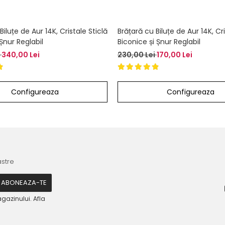
Biluțe de Aur 14K, Cristale Sticlă
Brățară cu Biluțe de Aur 14K, Cri
Șnur Reglabil
Biconice și Șnur Reglabil
i
340,00 Lei
230,00 Lei
170,00 Lei
Configureaza
Configureaza
astre
gazinului. Afla