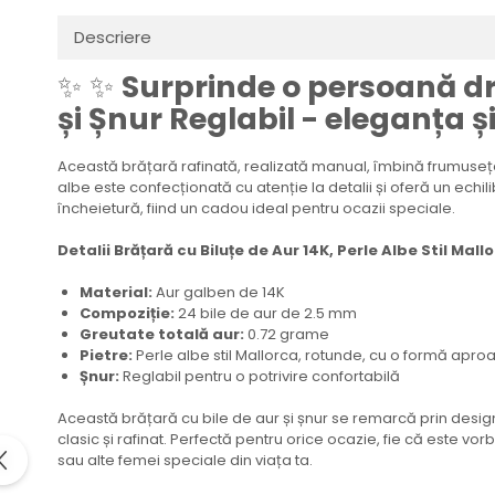
Descriere
✨ ✨
Surprinde o persoană dra
și Șnur Reglabil - eleganța 
Această brățară rafinată, realizată manual, îmbină frumusețea
albe este confecționată cu atenție la detalii și oferă un echil
încheietură, fiind un cadou ideal pentru ocazii speciale.
Detalii Brățară cu Biluțe de Aur 14K, Perle Albe Stil Mallo
Material:
Aur galben de 14K
Compoziție:
24 bile de aur de 2.5 mm
Greutate totală aur:
0.72 grame
Pietre:
Perle albe stil Mallorca, rotunde, cu o formă apr
Șnur:
Reglabil pentru o potrivire confortabilă
Această brățară cu bile de aur și șnur se remarcă prin designul
clasic și rafinat. Perfectă pentru orice ocazie, fie că este v
sau alte femei speciale din viața ta.