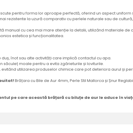
noscute pentru forma lor aproape perfectă, oferind un aspect uniform ș
 mai rezistente la uzură comparativ cu perlele naturale sau de cultură
ată manual cu cea mai mare atenție la detalii, utilizând materiale de c
ios estetica și funcționalitatea.
duș, înot sau alte activități care implică contactul cu apa.
n săculeț moale pentru a evita zgârieturile și loviturile.
evitând utilizarea produselor chimice care pot deteriora aurul și per
euitat!
Brățara cu Bile de Aur 4mm, Perle Stil Mallorca și Șnur Reglabi
ul pe care această brățară cu biluțe de aur le aduce în viața