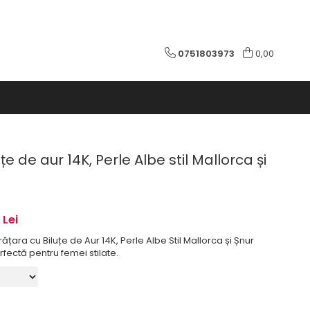
0751803973
0,00
țe de aur 14K, Perle Albe stil Mallorca și
 Lei
ara cu Biluțe de Aur 14K, Perle Albe Stil Mallorca și Șnur
rfectă pentru femei stilate.