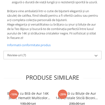
asigură o durată de viață lungă și o rezistență sporită la uzură.
Brățara vine ambalată într-o cutie de bijuterii elegantă și un
săculeț de catifea, fiind ideală pentru a fi oferită cadou sau pentru
a-ți completa colecția personală de bijuterii.
Alege eleganța și versatilitatea cu brățara cu șnur și biluțe de aur
de la Teo Bijoux și bucură-te de combinația perfectă între luxul
aurului de 14K și strălucirea cristalelor negre. Fii sofisticat și stilat
în fiecare zi!
Informatii conformitate produs
Review-uri
(7)
PRODUSE SIMILARE
Brățară cu Bilă de Aur 14K
Brățară cu Biluțe de Aur
-16%
-26%
3mm, Hematit Multicolor
14K, Cristale Sticlă Biconice
Fațetat, Șnur Reglabil
și Șnur Reglabil
130,00 Lei
230,00 Lei