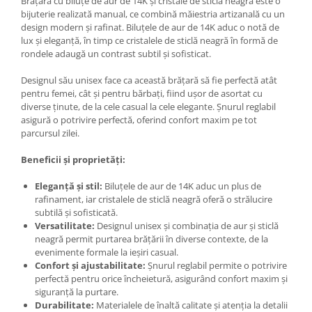
Brățara cu biluțe de aur de 14K și cristale de sticlă neagră este o
bijuterie realizată manual, ce combină măiestria artizanală cu un
design modern și rafinat. Biluțele de aur de 14K aduc o notă de
lux și eleganță, în timp ce cristalele de sticlă neagră în formă de
rondele adaugă un contrast subtil și sofisticat.
Designul său unisex face ca această brățară să fie perfectă atât
pentru femei, cât și pentru bărbați, fiind ușor de asortat cu
diverse ținute, de la cele casual la cele elegante. Șnurul reglabil
asigură o potrivire perfectă, oferind confort maxim pe tot
parcursul zilei.
Beneficii și proprietăți:
Eleganță și stil:
Biluțele de aur de 14K aduc un plus de
rafinament, iar cristalele de sticlă neagră oferă o strălucire
subtilă și sofisticată.
Versatilitate:
Designul unisex și combinația de aur și sticlă
neagră permit purtarea brățării în diverse contexte, de la
evenimente formale la ieșiri casual.
Confort și ajustabilitate:
Șnurul reglabil permite o potrivire
perfectă pentru orice încheietură, asigurând confort maxim și
siguranță la purtare.
Durabilitate:
Materialele de înaltă calitate și atenția la detalii