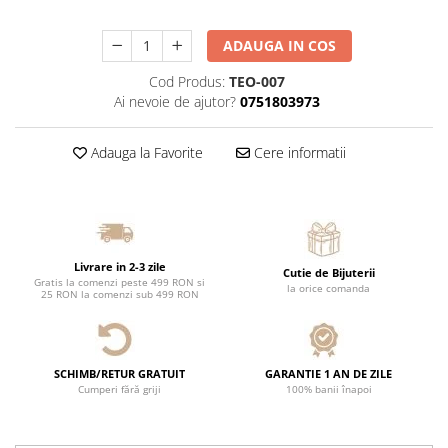
ADAUGA IN COS
Cod Produs:
TEO-007
Ai nevoie de ajutor?
0751803973
Adauga la Favorite
Cere informatii
Livrare in 2-3 zile
Cutie de Bijuterii
Gratis la comenzi peste 499 RON si
la orice comanda
25 RON la comenzi sub 499 RON
SCHIMB/RETUR GRATUIT
GARANTIE 1 AN DE ZILE
Cumperi fără griji
100% banii înapoi