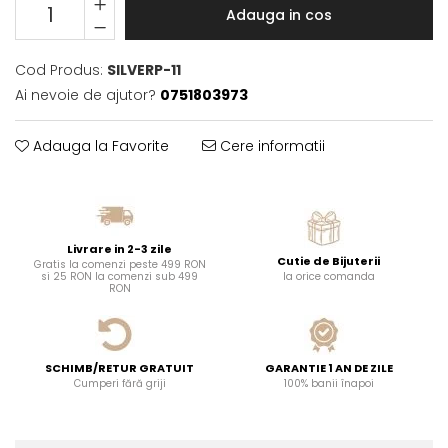
Adauga in cos
Cod Produs:
SILVERP-11
Ai nevoie de ajutor?
0751803973
Adauga la Favorite
Cere informatii
Livrare in 2-3 zile
Cutie de Bijuterii
Gratis la comenzi peste 499 RON
si 25 RON la comenzi sub 499
la orice comanda
RON
SCHIMB/RETUR GRATUIT
GARANTIE 1 AN DE ZILE
Cumperi fără griji
100% banii înapoi