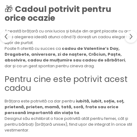
🎁
Cadoul potrivit pentru
orice ocazie
Această brățară cu onix lucios și biluțe din argint placate cu aur
este alegerea ideală atunci când îți dorești un cadou elegant și
ușor de purtat.
Poate fi oferită cu succes ca
cadou de Valentine’s Day,
Dragobete, aniversare, zi de naștere, Crăciun, Paște,
absolvire, cadou de mulțumire sau cadou de sărbători
,
dar și ca un gest spontan pentru cineva drag.
Pentru cine este potrivit acest
cadou
Brățara este potrivită ca dar pentru
iubită, iubit, soție, soț,
prietenă, prieten, mamă, tată, soră, frate sau orice
persoană importantă din viața ta
.
Designul său echilibrat o face potrivită atât pentru femei, cât și
pentru bărbați (brățară unisex), fiind ușor de integrat în orice stil
vestimentar.