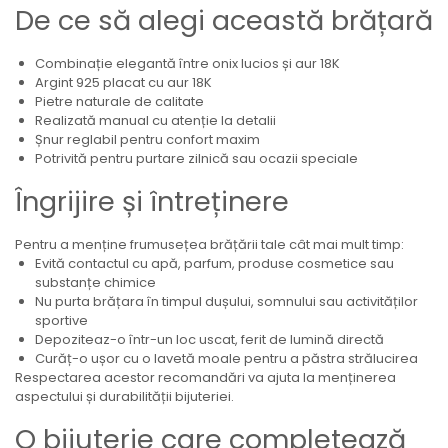
De ce să alegi această brățară
Combinație elegantă între onix lucios și aur 18K
Argint 925 placat cu aur 18K
Pietre naturale de calitate
Realizată manual cu atenție la detalii
Șnur reglabil pentru confort maxim
Potrivită pentru purtare zilnică sau ocazii speciale
Îngrijire și întreținere
Pentru a menține frumusețea brățării tale cât mai mult timp:
Evită contactul cu apă, parfum, produse cosmetice sau
substanțe chimice
Nu purta brățara în timpul dușului, somnului sau activităților
sportive
Depoziteaz-o într-un loc uscat, ferit de lumină directă
Curăț-o ușor cu o lavetă moale pentru a păstra strălucirea
Respectarea acestor recomandări va ajuta la menținerea
aspectului și durabilității bijuteriei.
O bijuterie care completează