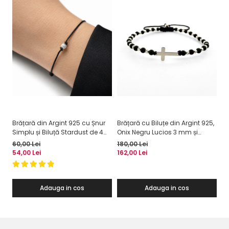
Brățară din Argint 925 cu Șnur
Brățară cu Biluțe din Argint 925,
Br
Simplu și Biluță Stardust de 4
Onix Negru Lucios 3 mm și
Ar
mm
Cruciuliță din Argint – Forță
Re
60,00 Lei
180,00 Lei
26
Interioară și Protecție
54,00 Lei
162,00 Lei
23
Adauga in cos
Adauga in cos