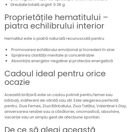
Greutate totală argint: 0.36 g
Proprietățile hematitului –
piatra echilibrului interior
Hematitul este o piatră naturală recunoscută pentru:
Promovarea echilibrului emoțional și încrederii în sine
Sprijinirea clarității mentale și concentrației
Absorbția energiilor negative și protecția energetică
Cadoul ideal pentru orice
ocazie
Această brățară este un cadou potrivit pentru femei sau
bărbați, indiferent de vârstă sau stil. Este alegerea perfectă
pentru: Ziua Femeii, Ziua Bărbatului, Ziua Tatălui, Valentine’s Day,
aniversarea relației sau a căsătoriei, onomastică, absolvire,
vacanțe sau un simplu gest de afecțiune spontan.
De ce să alegi această