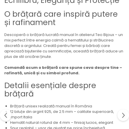
Echilibru, Eleganță și Protecție
O brățară care inspiră putere
și rafinament
Descoperă o brățară lucrată manual în atelierul Teo Bijoux – un
mix perfect între energia calmă a hematitului și strălucirea
discretă a argintului. Creată pentru femei și bărbați care
apreciază bijuteriile cu semnificație, această brățară aduce un
plus de stil oricărei ținute.
Comandă acum o brățară care spune ceva despre tine –
rafinată, unică și cu simbol profund.
Detalii esențiale despre
brățară
Brățară unisex realizată manual în România
12 biluțe din argint 925, de 2.5 mm – calitate superioară,
import Italia
Hematit natural rotund de 4 mm – finisaj lucios, elegant
Șnur reglabil – ușor de ajustat pe orice încheietură