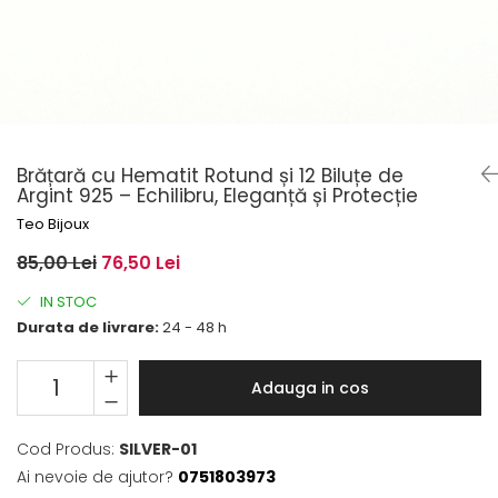
Brățară cu Hematit Rotund și 12 Biluțe de
Argint 925 – Echilibru, Eleganță și Protecție
Teo Bijoux
85,00 Lei
76,50 Lei
IN STOC
Durata de livrare:
24 - 48 h
Adauga in cos
Cod Produs:
SILVER-01
Ai nevoie de ajutor?
0751803973