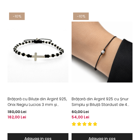
-10%
-10%
Brățară cu Biluțe din Argint 925,
Brățară din Argint 925 cu Șnur
Br
Onix Negru Lucios 3 mm și
Simplu și Biluță Stardust de 4
mm
Cruciuliță din Argint – Forță
mm
Cl
180,00 Lei
60,00 Lei
16
Interioară și Protecție
Em
162,00 Lei
54,00 Lei
14
Adauga in cos
Adauga in cos