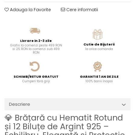
Adauga la Favorite
Cere informatii
Livrare in 2-3 zile
Cutie de Bijuterii
Gratis la comenzi peste 499 RON
si 25 RON la comenzi sub 499
la orice comanda
RON
SCHIMB/RETUR GRATUIT
GARANTIE 1 AN DE ZILE
Cumperi fără griji
100% banii înapoi
Descriere
💎 Brățară cu Hematit Rotund
și 12 Biluțe de Argint 925 –