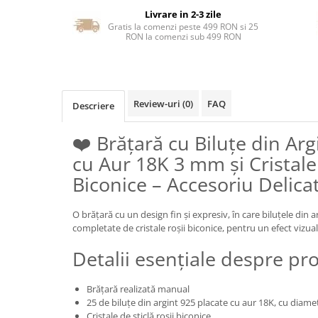
Livrare in 2-3 zile
Gratis la comenzi peste 499 RON si 25
RON la comenzi sub 499 RON
Review-uri
(0)
FAQ
Descriere
❤️ Brățară cu Biluțe din Arg
cu Aur 18K 3 mm și Cristale 
Biconice – Accesoriu Delicat
O brățară cu un design fin și expresiv, în care biluțele din 
completate de cristale roșii biconice, pentru un efect vizual
Detalii esențiale despre pr
Brățară realizată manual
25 de biluțe din argint 925 placate cu aur 18K, cu diam
Cristale de sticlă roșii biconice