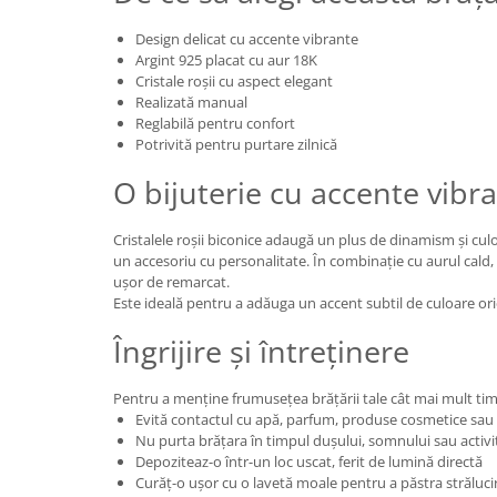
Design delicat cu accente vibrante
Argint 925 placat cu aur 18K
Cristale roșii cu aspect elegant
Realizată manual
Reglabilă pentru confort
Potrivită pentru purtare zilnică
O bijuterie cu accente vibr
Cristalele roșii biconice adaugă un plus de dinamism și cul
un accesoriu cu personalitate. În combinație cu aurul cald, 
ușor de remarcat.
Este ideală pentru a adăuga un accent subtil de culoare oric
Îngrijire și întreținere
Pentru a menține frumusețea brățării tale cât mai mult ti
Evită contactul cu apă, parfum, produse cosmetice sau
Nu purta brățara în timpul dușului, somnului sau activit
Depoziteaz-o într-un loc uscat, ferit de lumină directă
Curăț-o ușor cu o lavetă moale pentru a păstra străluci