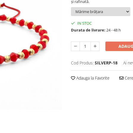
și rafinată.
IN STOC
Durata de livrare:
24 - 48 h
ADAUG
Cod Produs:
SILVERP-18
Ai ne
Adauga la Favorite
Cere 