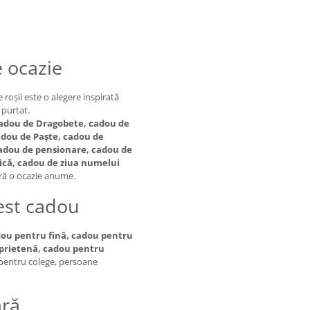
e ocazie
e roșii este o alegere inspirată
 purtat.
cadou de Dragobete, cadou de
adou de Paște, cadou de
 cadou de pensionare, cadou de
ică, cadou de ziua numelui
fără o ocazie anume.
cest cadou
ou pentru fină, cadou pentru
 prietenă, cadou pentru
i pentru colege, persoane
ară