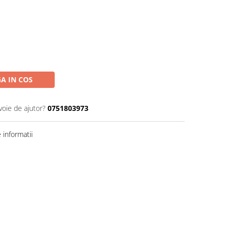
A IN COS
voie de ajutor?
0751803973
informatii