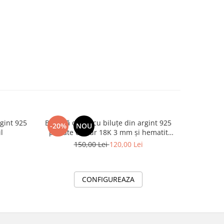
rgint 925
Brățară damă cu biluțe din argint 925
Brățară cu
-20%
NOU
-30%
l
placate cu aur 18K 3 mm și hematit
cu aur 18
fațetat multicolor 3 mm – Accesoriu
150,00 Lei
120,00 Lei
elegant cu accente moderne
CONFIGUREAZA