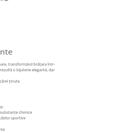
ante
oare, transformând brățara într-
rezultă o bijuterie elegantă, dar
ărei ținute.
mp:
 substanțe chimice
ăților sportive
rea