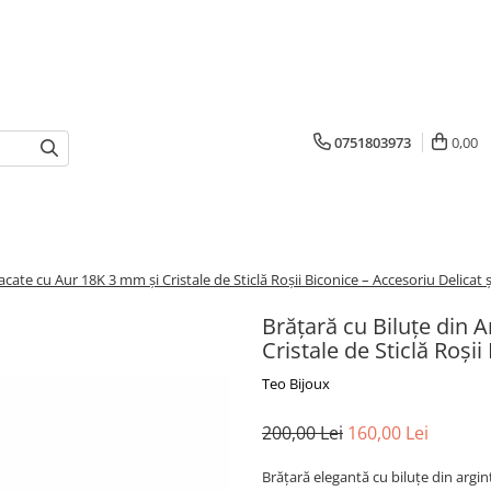
0751803973
0,00
acate cu Aur 18K 3 mm și Cristale de Sticlă Roșii Biconice – Accesoriu Delicat 
Brățară cu Biluțe din 
Cristale de Sticlă Roșii
Teo Bijoux
200,00 Lei
160,00 Lei
Brățară elegantă cu biluțe din argint