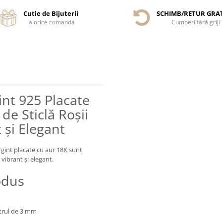
Cutie de Bijuterii
SCHIMB/RETUR GRA
la orice comanda
Cumperi fără griji
int 925 Placate
de Sticlă Roșii
 și Elegant
argint placate cu aur 18K sunt
 vibrant și elegant.
odus
etrul de 3 mm