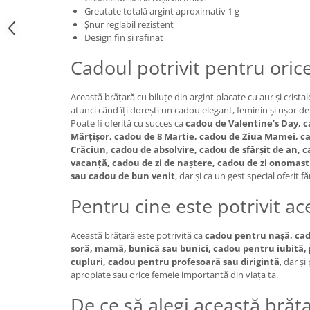
Greutate totală argint aproximativ 1 g
Șnur reglabil rezistent
Design fin și rafinat
Cadoul potrivit pentru oric
Această brățară cu biluțe din argint placate cu aur și cristal
atunci când îți dorești un cadou elegant, feminin și ușor de
Poate fi oferită cu succes ca
cadou de Valentine’s Day, 
Mărțișor, cadou de 8 Martie, cadou de Ziua Mamei, c
Crăciun, cadou de absolvire, cadou de sfârșit de an,
vacanță, cadou de zi de naștere, cadou de zi onomast
sau cadou de bun venit
, dar și ca un gest special oferit 
Pentru cine este potrivit a
Această brățară este potrivită ca
cadou pentru nașă, cad
soră, mamă, bunică sau bunici, cadou pentru iubită,
cupluri, cadou pentru profesoară sau dirigintă
, dar ș
apropiate sau orice femeie importantă din viața ta.
De ce să alegi această brăț