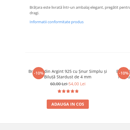
Brățara este livrată într-un ambalaj elegant, pregătit pentr
dragi.
Informatii conformitate produs
Brățară din Argint 925 cu Șnur Simplu și
Brățară
-10%
-10%
Biluță Stardust de 4 mm
Negru 
Argint
60,00 Lei
54,00 Lei
ADAUGA IN COS