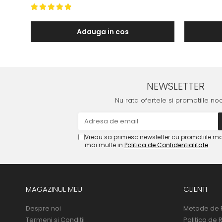
Adauga in cos
NEWSLETTER
Nu rata ofertele si promotiile no
Vreau sa primesc newsletter cu promotiile ma
mai multe in
Politica de Confidentialitate
MAGAZINUL MEU
CLIENTI
Despre noi
Metode de 
Termeni si Conditii
Politica de 