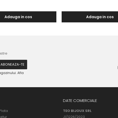
Adauga in cos
Adauga in cos
astre
gazinului. Afla
DATE COMERCIALE
Plata
TEO BIJOUX SRL
Retur
J1/1226/2023