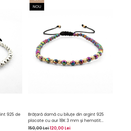
NOU
gint 925 de
Brățară damă cu biluțe din argint 925
Brățar
placate cu aur 18K 3 mm și hematit
Argint
fațetat multicolor 3 mm – Accesoriu
Protec
150,00 Lei
120,00 Lei
85,00