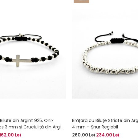
Biluțe din Argint 925, Onix
Brățară cu Biluțe Striate din Ar
s 3 mm și Cruciuliță din Argint
4 mm – Șnur Reglabil
erioară și Protecție
162,00 Lei
260,00 Lei
234,00 Lei