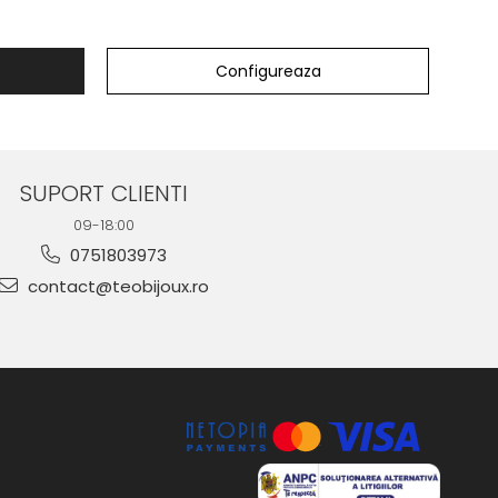
elegant cu accente moderne
Configureaza
SUPORT CLIENTI
09-18:00
0751803973
contact@teobijoux.ro