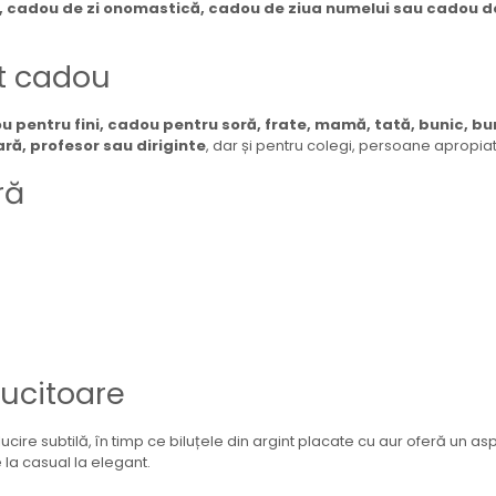
, cadou de zi onomastică, cadou de ziua numelui sau cadou d
st cadou
 pentru fini, cadou pentru soră, frate, mamă, tată, bunic, buni
ră, profesor sau diriginte
, dar și pentru colegi, persoane apropia
ră
ălucitoare
cire subtilă, în timp ce biluțele din argint placate cu aur oferă un aspe
 la casual la elegant.