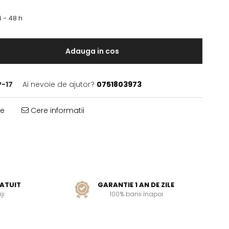
 - 48 h
Adauga in cos
P-17
Ai nevoie de ajutor?
0751803973
te
Cere informatii
ATUIT
GARANTIE 1 AN DE ZILE
ji
100% banii înapoi