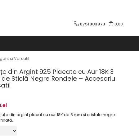
0751803973
0,00
ant și Versatil
țe din Argint 925 Placate cu Aur 18K 3
 de Sticlă Negre Rondele – Accesoriu
atil
Lei
luțe din argint placat cu aur 18K de 3 mm și cristale negre
finată.