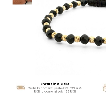
Livrare in 2-3 zile
Gratis la comenzi peste 499 RON si 25
RON la comenzi sub 499 RON