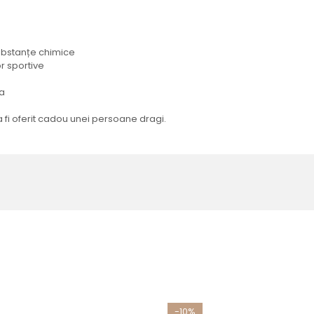
ubstanțe chimice
or sportive
ea
a fi oferit cadou unei persoane dragi.
-10%