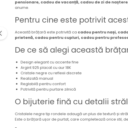
pensionare, cadou de vacanță, cadou de zi de naștere
anume.
Pentru cine este potrivit ace
Această brățară este potrivită ca
cadou pentru nași, cadou
prietenă, cadou pentru cupluri, cadou pentru profesoa
De ce să alegi această brăța
Design elegant cu accente fine
Argint 925 placat cu aur 18K
Cristale negre cu reflexii discrete
Realizată manual
Reglabilă pentru confort
Potrivită pentru purtare zilnică
O bijuterie fină cu detalii str
Cristalele negre tip rondele adaugă un plus de textură și strălu
Este o brățară ușor de purtat, care completează orice stil, de