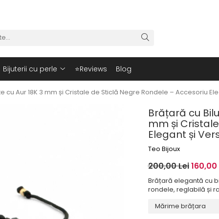
Bijuterii cu perle
⭐Reviews
Blog
te cu Aur 18K 3 mm și Cristale de Sticlă Negre Rondele – Accesoriu Eleg
Brățară cu Bilu
mm și Cristale
Elegant și Vers
Teo Bijoux
200,00 Lei
160,00 
Brățară elegantă cu bi
rondele, reglabilă și ra