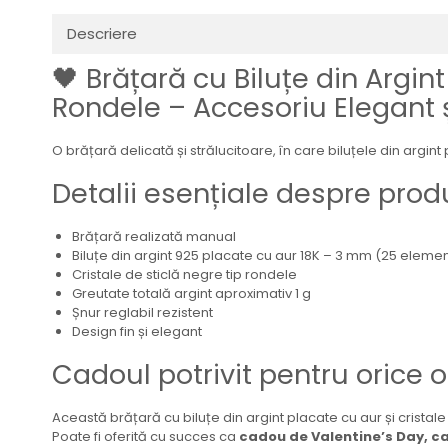
Descriere
🖤 Brățară cu Biluțe din Argin
Rondele – Accesoriu Elegant ș
O brățară delicată și strălucitoare, în care biluțele din argin
Detalii esențiale despre prod
Brățară realizată manual
Biluțe din argint 925 placate cu aur 18K – 3 mm (25 eleme
Cristale de sticlă negre tip rondele
Greutate totală argint aproximativ 1 g
Șnur reglabil rezistent
Design fin și elegant
Cadoul potrivit pentru orice 
Această brățară cu biluțe din argint placate cu aur și cristale
Poate fi oferită cu succes ca
cadou de Valentine’s Day, c