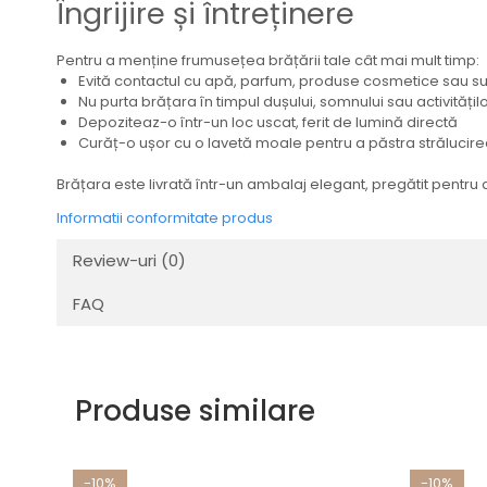
Îngrijire și întreținere
Pentru a menține frumusețea brățării tale cât mai mult timp:
Evită contactul cu apă, parfum, produse cosmetice sau s
Nu purta brățara în timpul dușului, somnului sau activitățil
Depoziteaz-o într-un loc uscat, ferit de lumină directă
Curăț-o ușor cu o lavetă moale pentru a păstra strălucir
Brățara este livrată într-un ambalaj elegant, pregătit pentru 
Informatii conformitate produs
Review-uri
(0)
FAQ
Produse similare
-10%
-10%