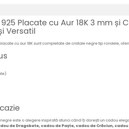
t 925 Placate cu Aur 18K 3 mm și C
i Versatil
t placate cu aur 18K sunt completate de cristale negre tip rondele, ofe
us
nte)
ocazie
 negre este o alegere inspirată atunci când îți dorești un cadou elegant
adou de Dragobete, cadou de Paște, cadou de Crăciun, cadou d