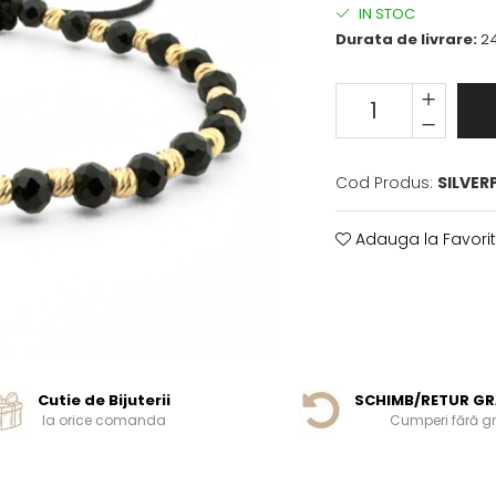
IN STOC
Durata de livrare:
24
Cod Produs:
SILVER
Adauga la Favori
Cutie de Bijuterii
SCHIMB/RETUR GR
la orice comanda
Cumperi fără gri