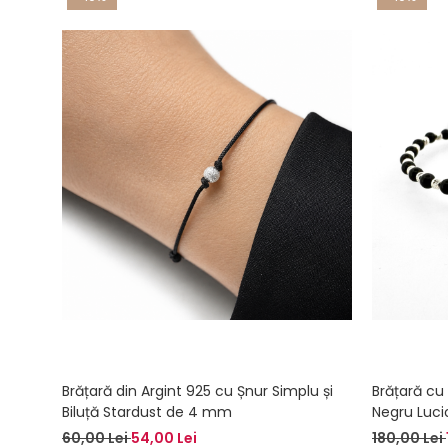
Brățară din Argint 925 cu Șnur Simplu și
Brățară cu 
Biluță Stardust de 4 mm
Negru Lucio
– Forță Int
60,00 Lei
54,00 Lei
180,00 Lei