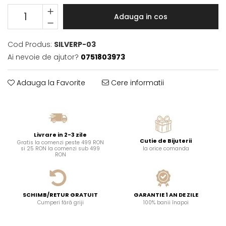
Adauga in cos
Cod Produs:
SILVERP-03
Ai nevoie de ajutor?
0751803973
Adauga la Favorite
Cere informatii
Livrare in 2-3 zile
Cutie de Bijuterii
Gratis la comenzi peste 499 RON
si 25 RON la comenzi sub 499
la orice comanda
RON
SCHIMB/RETUR GRATUIT
GARANTIE 1 AN DE ZILE
Cumperi fără griji
100% banii înapoi