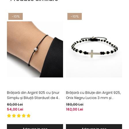
-10%
-10%
Brățară din Argint 925 cu Șnur
Brățară cu Biluțe din Argint 925,
Br
Simplu și Biluță Stardust de 4
Onix Negru Lucios 3 mm și
Ar
mm
Cruciuliță din Argint – Forță
Re
60,00 Lei
180,00 Lei
26
Interioară și Protecție
54,00 Lei
162,00 Lei
23