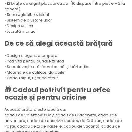
• 12 biluțe de argint placate cu aur (10 dispuse între pietre + 2 la
capete)
• Șnur reglabil, rezistent
• Sistem de ajustare ușor
• Design unisex
• Lucrată manual
De ce să alegi această brățară
• Design elegant, atemporal
• Potrivită pentru purtare zilnică
• Se potrivește atât femeilor, cât și bărbaților
• Materiale de calitate, durabile
• Cadou sigur, ușor de oferit
🎁 Cadoul potrivit pentru orice
ocazie și pentru oricine
Această brățară este ideală ca:
cadou de Valentine’s Day, cadou de Dragobete, cadou de
aniversare, cadou de absolvire, cadou de Crăciun, cadou de
Paște, cadou de zi de naștere, cadou de vacanță, cadou de
mulțumire sau gest spontan.