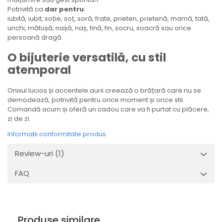
Potrivită ca
dar pentru
:
iubită, iubit, soție, soț, soră, frate, prieten, prietenă, mamă, tată,
unchi, mătușă, nașă, naș, fină, fin, socru, soacră sau orice
persoană dragă.
O bijuterie versatilă, cu stil
atemporal
Onixul lucios și accentele aurii creează o brățară care nu se
demodează, potrivită pentru orice moment și orice stil.
Comandă acum și oferă un cadou care va fi purtat cu plăcere,
zi de zi.
Informatii conformitate produs
Review-uri
(1)
FAQ
Produse similare