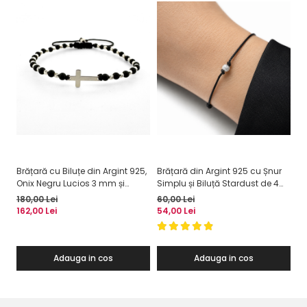
Brățară cu Biluțe din Argint 925,
Brățară din Argint 925 cu Șnur
Br
Onix Negru Lucios 3 mm și
Simplu și Biluță Stardust de 4
Bi
Cruciuliță din Argint – Forță
mm
El
180,00 Lei
60,00 Lei
85
Interioară și Protecție
162,00 Lei
54,00 Lei
76
Adauga in cos
Adauga in cos