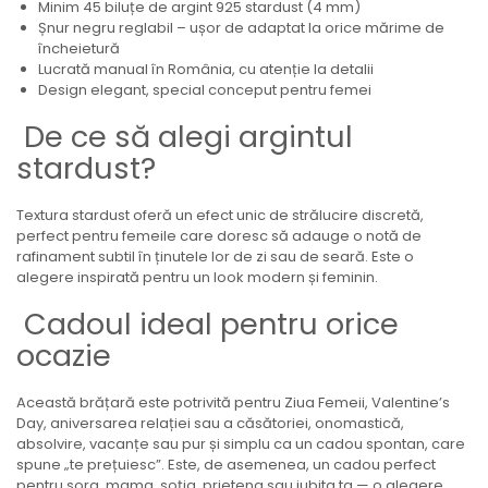
Minim 45 biluțe de argint 925 stardust (4 mm)
Șnur negru reglabil – ușor de adaptat la orice mărime de
încheietură
Lucrată manual în România, cu atenție la detalii
Design elegant, special conceput pentru femei
De ce să alegi argintul
stardust?
Textura stardust oferă un efect unic de strălucire discretă,
perfect pentru femeile care doresc să adauge o notă de
rafinament subtil în ținutele lor de zi sau de seară. Este o
alegere inspirată pentru un look modern și feminin.
Cadoul ideal pentru orice
ocazie
Această brățară este potrivită pentru Ziua Femeii, Valentine’s
Day, aniversarea relației sau a căsătoriei, onomastică,
absolvire, vacanțe sau pur și simplu ca un cadou spontan, care
spune „te prețuiesc”. Este, de asemenea, un cadou perfect
pentru sora, mama, soția, prietena sau iubita ta — o alegere