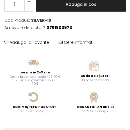
Adauga in cos
Cod Produs:
SILVER-18
Ai nevoie de ajutor?
0751803973
Adauga la Favorite
Cere informatii
Livrare in 2-3 zile
Cutie de Bijuterii
Gratis la comenzi peste 499 RON
si 25 RON la comenzi sub 499
la orice comanda
RON
SCHIMB/RETUR GRATUIT
GARANTIE 1 AN DE ZILE
Cumperi fără griji
100% banii înapoi