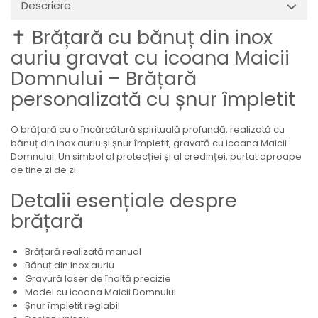
Descriere
✝️ Brățară cu bănuț din inox
auriu gravat cu icoana Maicii
Domnului – Brățară
personalizată cu șnur împletit
O brățară cu o încărcătură spirituală profundă, realizată cu
bănuț din inox auriu și șnur împletit, gravată cu icoana Maicii
Domnului. Un simbol al protecției și al credinței, purtat aproape
de tine zi de zi.
Detalii esențiale despre
brățară
Brățară realizată manual
Bănuț din inox auriu
Gravură laser de înaltă precizie
Model cu icoana Maicii Domnului
Șnur împletit reglabil