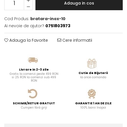
Adauga in cos
Cod Produs:
bratara-inox-10
Ai nevoie de ajutor?
0751803973
Adauga la Favorite
Cere informatii
Livrare in 2-3 zile
Cutie de Bijuterii
Gratis la comenzi peste 499 RON
si 25 RON la comenzi sub 499
la orice comanda
RON
SCHIMB/RETUR GRATUIT
GARANTIE 1 AN DE ZILE
Cumperi fără griji
100% banii înapoi