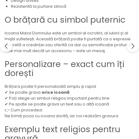
Design unisex
Rezistentă la purtare zilnică
O brățară cu simbol puternic
Icoana Maicii Domnului este un simbol al ocrotirii, al iubirii și al
liniștii sufletești. Această brățară poate fi purtată ca o expresie
discretă a credinței sau oferită ca dar cu semnificație profundă.
Este mai mult decât un accesoriu – este un mesaj.
Personalizare – exact cum îți
dorești
Brățara poate fi personalizată simplu și rapid:
✔ Se poate grava
orice icoană
✔ Poți alege un simbol religios important pentru tine
✔ Pe spate se poate grava un text sau o altă icoană
👉 Cum procedezi:
Ne trimiți poza cu icoana dorită, iar noi realizăm gravura.
Exemplu text religios pentru
gravură