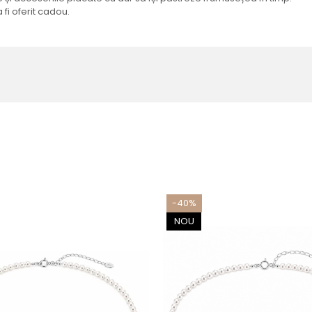
 fi oferit cadou.
-40%
NOU