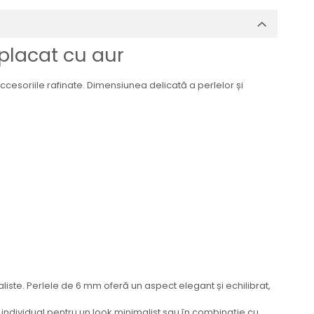
 placat cu aur
cesoriile rafinate. Dimensiunea delicată a perlelor și
iste. Perlele de 6 mm oferă un aspect elegant și echilibrat,
ă individual pentru un look minimalist sau în combinație cu