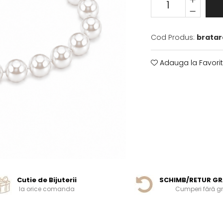
Cod Produs:
bratar
Adauga la Favori
Cutie de Bijuterii
SCHIMB/RETUR GR
la orice comanda
Cumperi fără gri