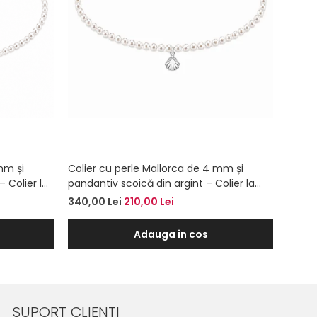
mm și
Colier cu perle Mallorca de 4 mm și
Colie
 Colier la
pandantiv scoică din argint – Colier la
panda
baza gâtului
Colier
340,00 Lei
210,00 Lei
360,0
Adauga in cos
SUPORT CLIENTI