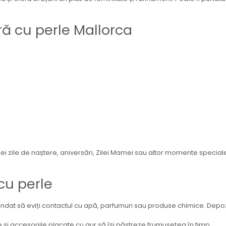
ră cu perle Mallorca
ei zile de naștere, aniversări, Zilei Mamei sau altor momente special
 cu perle
at să eviți contactul cu apă, parfumuri sau produse chimice. Depozite
e și accesoriile placate cu aur să își păstreze frumusețea în timp.