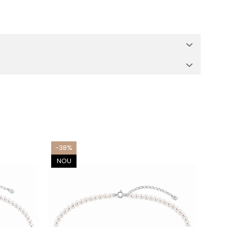
-38%
-31
NOU
NO