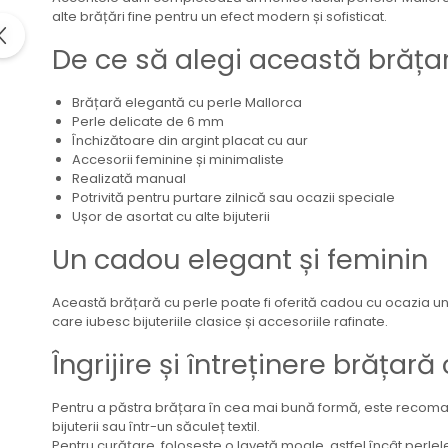
alte brățări fine pentru un efect modern și sofisticat.
De ce să alegi această brăța
Brățară elegantă cu perle Mallorca
Perle delicate de 6 mm
Închizătoare din argint placat cu aur
Accesorii feminine și minimaliste
Realizată manual
Potrivită pentru purtare zilnică sau ocazii speciale
Ușor de asortat cu alte bijuterii
Un cadou elegant și feminin
Această brățară cu perle poate fi oferită cadou cu ocazia un
care iubesc bijuteriile clasice și accesoriile rafinate.
Îngrijire și întreținere brățară
Pentru a păstra brățara în cea mai bună formă, este recomand
bijuterii sau într-un săculeț textil.
Pentru curățare, folosește o lavetă moale, astfel încât perlel