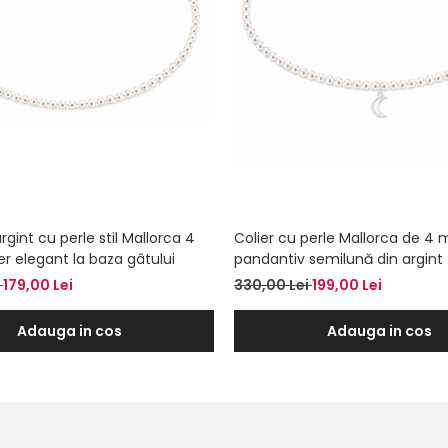
argint cu perle stil Mallorca 4
Colier cu perle Mallorca de 4 
r elegant la baza gâtului
pandantiv semilună din argint –
baza gâtului
i
179,00 Lei
330,00 Lei
199,00 Lei
Adauga in cos
Adauga in cos