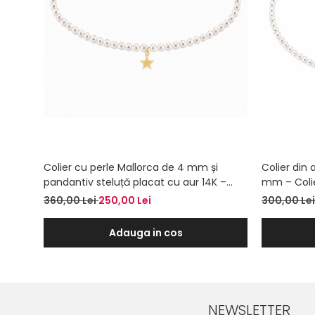
Colier cu perle Mallorca de 4 mm și
Colier din 
pandantiv steluță placat cu aur 14K –
mm – Colie
Colier la baza gâtului
360,00 Lei
250,00 Lei
300,00 Le
Adauga in cos
NEWSLETTER