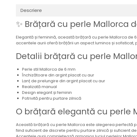
Descriere
✨ Brățară cu perle Mallorca d
Elegantă și feminină, această brățară cu perle Mallorca de 6 
accentele aurii oferă brățării un aspect luminos și sofisticat, 
Detalii brățară cu perle Mal
Perle stil Mallorca de 6 mm
Închizătoare din argint placat cu aur
Lanț de prelungire din argint placat cu aur
Realizată manual
Design elegant și feminin
Potrivită pentru purtare zilnică
O brățară elegantă cu perle 
Această brățară cu perle Mallorca este alegerea perfectă pent
fiind suficient de discrete pentru purtare zilnică și suficient d
Accentele aurii completează armonios luciul perlelor Mallorca 