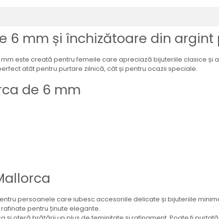
e 6 mm și închizătoare din argint
mm este creată pentru femeile care apreciază bijuteriile clasice și ac
perfect atât pentru purtare zilnică, cât și pentru ocazii speciale.
lorca de 6 mm
Mallorca
ru persoanele care iubesc accesoriile delicate și bijuteriile minimal
e rafinate pentru ținute elegante.
și oferă brățării un plus de feminitate și rafinament. Poate fi purtat