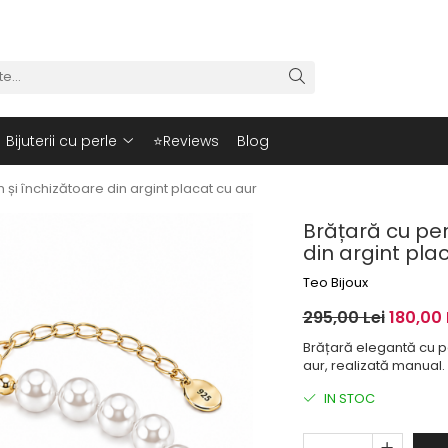
Bijuterii cu perle
⭐Reviews
Blog
și închizătoare din argint placat cu aur
Brățară cu per
din argint pla
Teo Bijoux
295,00 Lei
180,00 
Brățară elegantă cu pe
aur, realizată manual.
IN STOC