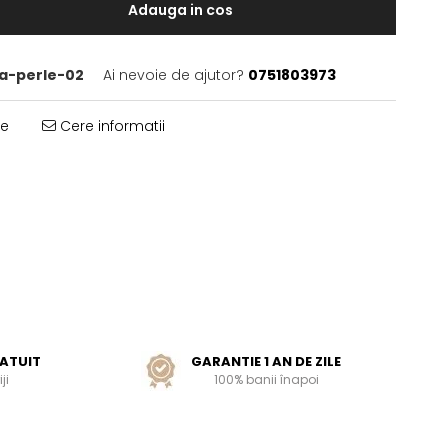
Adauga in cos
a-perle-02
Ai nevoie de ajutor?
0751803973
te
Cere informatii
ATUIT
GARANTIE 1 AN DE ZILE
ji
100% banii înapoi