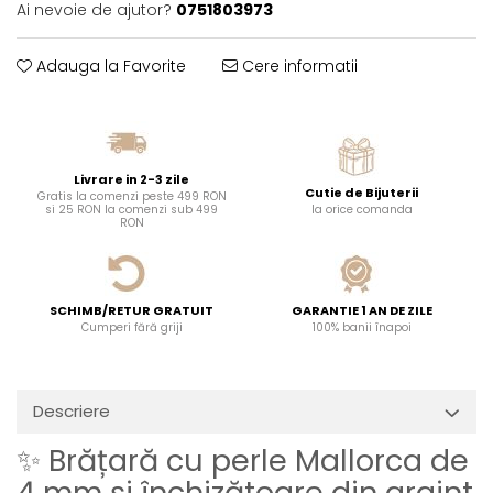
Ai nevoie de ajutor?
0751803973
Adauga la Favorite
Cere informatii
Livrare in 2-3 zile
Cutie de Bijuterii
Gratis la comenzi peste 499 RON
si 25 RON la comenzi sub 499
la orice comanda
RON
SCHIMB/RETUR GRATUIT
GARANTIE 1 AN DE ZILE
Cumperi fără griji
100% banii înapoi
Descriere
✨ Brățară cu perle Mallorca de
4 mm și închizătoare din argint