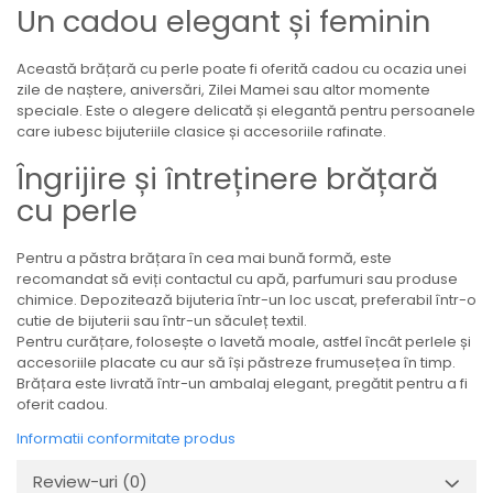
Un cadou elegant și feminin
Această brățară cu perle poate fi oferită cadou cu ocazia unei
zile de naștere, aniversări, Zilei Mamei sau altor momente
speciale. Este o alegere delicată și elegantă pentru persoanele
care iubesc bijuteriile clasice și accesoriile rafinate.
Îngrijire și întreținere brățară
cu perle
Pentru a păstra brățara în cea mai bună formă, este
recomandat să eviți contactul cu apă, parfumuri sau produse
chimice. Depozitează bijuteria într-un loc uscat, preferabil într-o
cutie de bijuterii sau într-un săculeț textil.
Pentru curățare, folosește o lavetă moale, astfel încât perlele și
accesoriile placate cu aur să își păstreze frumusețea în timp.
Brățara este livrată într-un ambalaj elegant, pregătit pentru a fi
oferit cadou.
Informatii conformitate produs
Review-uri
(0)