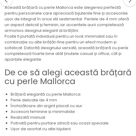
Această brățară cu perle Mallorca este alegerea perfectă
pentru persoanele care apreciază bijuteriile fine și accesoriile
ușor de integrat în orice stil vestimentar. Perlele de 4 mm oferă
un aspect delicat și feminin, iar accentele aurii completează
armonios designul elegant al brățării.
Poate fi purtată individual pentru un look minimalist sau în
combinație cu alte brățări fine pentru un efect modern și
sofisticat. Datorită designului versatil, această brățară cu perle
completează foarte bine atât ținutele casual și office, cât și
aparițiile elegante.
De ce să alegi această brățară
cu perle Mallorca
Brățară elegantă cu perle Mallorca
Perle delicate de 4 mm
Închizătoare din argint placat cu aur
Accesorii feminine și minimaliste
Realizată manual
Potrivită pentru purtare zilnică sau ocazii speciale
Ușor de asortat cu alte bijuterii