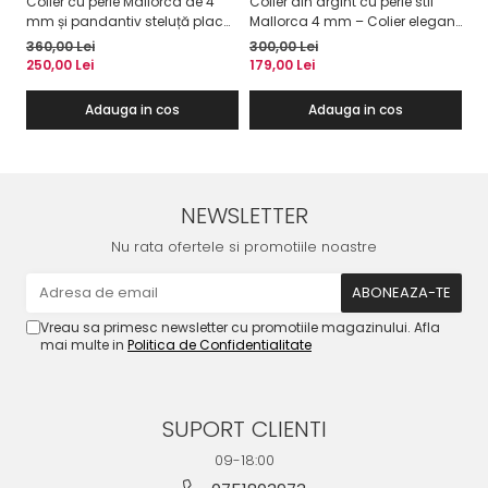
Colier cu perle Mallorca de 4
Colier din argint cu perle stil
Co
mm și pandantiv steluță placat
Mallorca 4 mm – Colier elegant
mm
cu aur 14K – Colier la baza
la baza gâtului
ar
360,00 Lei
300,00 Lei
33
gâtului
250,00 Lei
179,00 Lei
19
Adauga in cos
Adauga in cos
NEWSLETTER
Nu rata ofertele si promotiile noastre
Vreau sa primesc newsletter cu promotiile magazinului. Afla
mai multe in
Politica de Confidentialitate
SUPORT CLIENTI
09-18:00